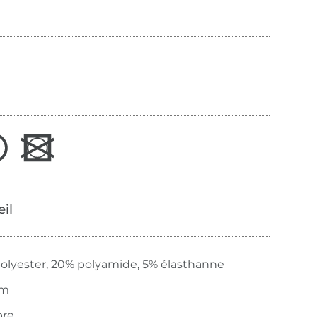
œil
olyester, 20% polyamide, 5% élasthanne
mm
pre