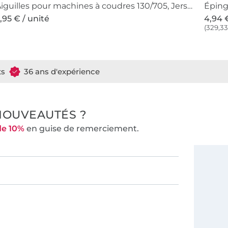
Aiguilles pour machines à coudres 130/705, Jersey 70-90
Éping
,95 € / unité
4,94 €
(329,33 
ts
36 ans d'expérience
NOUVEAUTÉS ?
de 10%
en guise de remerciement.