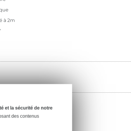
ique
té à 2m
7
dité et la sécurité de notre
posant des contenus