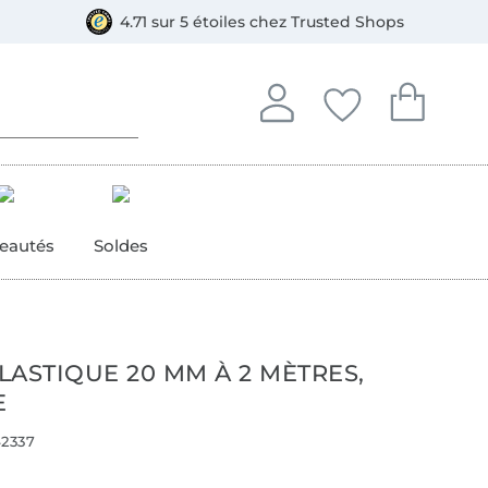
e
ment, Bancontact
4.71 sur 5 étoiles chez Trusted Shops
Se connecter à votre compt
Vous avez enregistré
Vous avez enr
Se connecter
Mes favoris
Mon pan
eautés
Soldes
LASTIQUE 20 MM À 2 MÈTRES,
E
2337