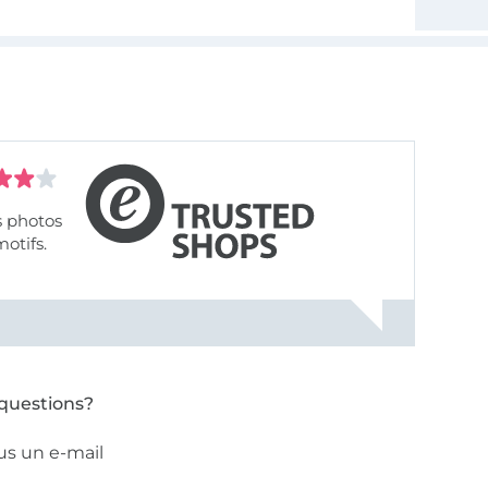
s photos
motifs.
questions?
us un e-mail