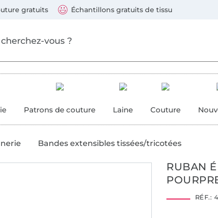
ller au contenu principal
Continuer la recherch
 suivants : Visa, Mastercard, Carte bleue, PayPal, Vire
uture gratuits
Échantillons gratuits de tissu
ure
 couture
ie
Patrons de couture
Laine
Couture
Nouv
anerie
Bandes extensibles tissées/tricotées
RUBAN É
POURPR
RÉF.:
4