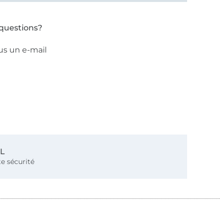
questions?
us un e-mail
SL
e sécurité