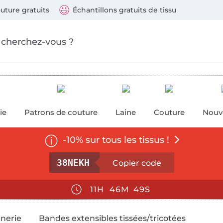
ller au contenu principal
Continuer la recherch
 suivants : Visa, Mastercard, Carte bleue, PayPal, Vire
uture gratuits
Échantillons gratuits de tissu
ure
 couture
ie
Patrons de couture
Laine
Couture
Nouv
-10% sur tous les tissus !
ntant minimum de 70 €, non cumulable avec d’autr
38NEKH
11
46
48
anerie
Bandes extensibles tissées/tricotées