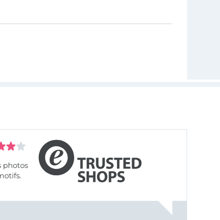
s photos
motifs.