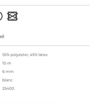
œil
55% polyester, 45% latex
10 m
6 mm
blanc
25400