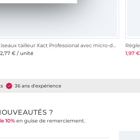
Ciseaux tailleur Xact Professional avec micro-dent
Règle
2,77 € / unité
1,97 €
ts
36 ans d'expérience
NOUVEAUTÉS ?
de 10%
en guise de remerciement.