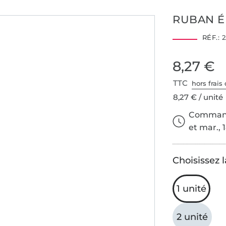
RUBAN ÉL
RÉF.:
2
8,27 €
TTC
hors frais 
8,27 € / unité
Commande
et mar., 
Choisissez l
1 unité
2 unité