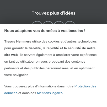
Trouvez plus d’idées
Nous adaptons vos données à vos besoins !
Tissus Hemmers
utilise des cookies et d’autres technologies
pour garantir
la fiabilité, la rapidité et la sécurité de notre
site web
. Ils servent également à améliorer votre expérience
en tant qu’utilisateur en vous proposant des contenus
pertinents et des publicités personnalisées, et en optimisant
Passer à la boutique néerla
Passer à la boutiqu
Nederlands
Français
votre navigation.
Vous trouverez plus d’informations dans notre
Protection des
Deutsch
données
et dans nos
Mentions légales
.