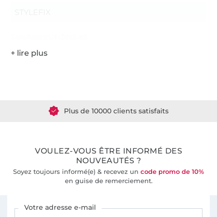
STYLEFIX
Coordonnées du fabricant
Plus de 1.8 millions de mètres de tissu en stock
Plus de 10000 clients satisfaits
36 ans d'expérience
VOULEZ-VOUS ÊTRE INFORMÉ DES
NOUVEAUTÉS ?
Soyez toujours informé(e) & recevez un
code promo de 10%
en guise de remerciement.
Vous êtes abonné à la newsletter de Tissus Hemmers.
Votre adresse e-mail