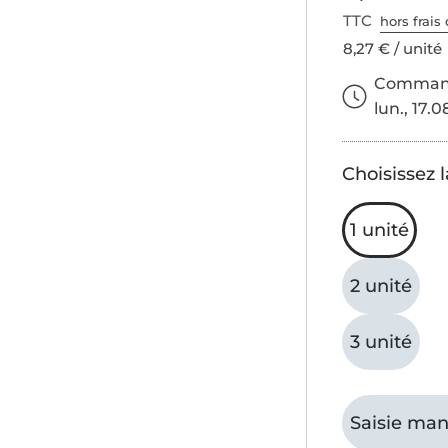
TTC
hors frais 
8,27 € / unité
Commande
lun., 17.0
Choisissez l
1 unité
2 unité
3 unité
Saisie man