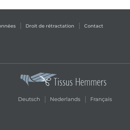
données
Droit de rétractation
Contact
Passer à la boutique néerlandai
Passer à la bouti
Deutsch
Nederlands
Français