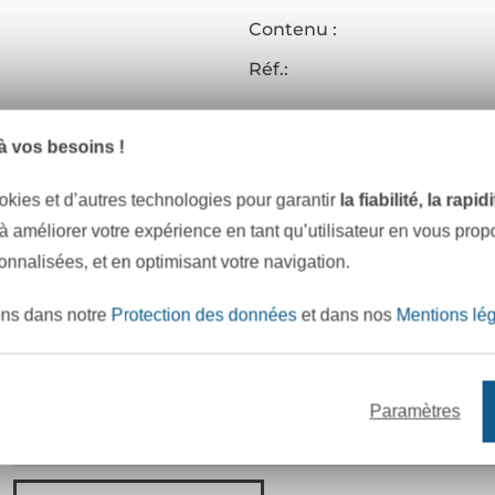
Contenu :
Réf.:
Coordonnées du fabricant
 vos besoins !
okies et d’autres technologies pour garantir
la fiabilité, la rapi
e mètres de tissu en stock
Plus de 10000 clients satisfai
 à améliorer votre expérience en tant qu’utilisateur en vous pro
sonnalisées, et en optimisant votre navigation.
VOULEZ-VOUS ÊTRE INFORMÉ DES 
ons dans notre
Protection des données
et dans nos
Mentions lé
Soyez toujours informé(e) & recevez un
code promo 
Votre adresse e-mail
Paramètres