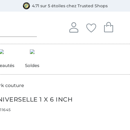
e
ment, Bancontact
4.71 sur 5 étoiles chez Trusted Shops
Se connecter à votre compt
Vous avez enregistré
Vous avez enr
Se connecter
Mes favoris
Mon pan
eautés
Soldes
rk couture
IVERSELLE 1 X 6 INCH
11645