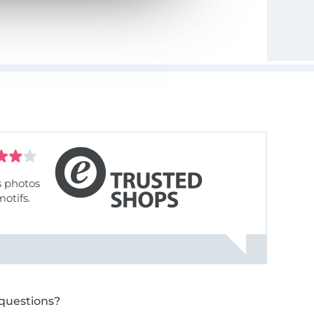
s photos
motifs.
questions?