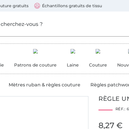
ller au contenu principal
Continuer la recherch
 suivants : Visa, Mastercard, Carte bleue, PayPal, Vire
uture gratuits
Échantillons gratuits de tissu
ure
 couture
ie
Patrons de couture
Laine
Couture
Nouv
Mètres ruban & règles couture
Règles patchwo
RÈGLE UN
RÉF.:
6
8,27 €