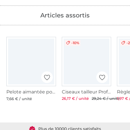
Articles assortis
-10%
-
Pelote aimantée pour épingles
Ciseaux tailleur Professional 8'' 21 cm
26,17 € / unité
29,24 € / unité
1,97 € 
7,66 € / unité
Plus de 1.8 millions de mètres de tissu en stock
Plus de 10000 clients satisfaits