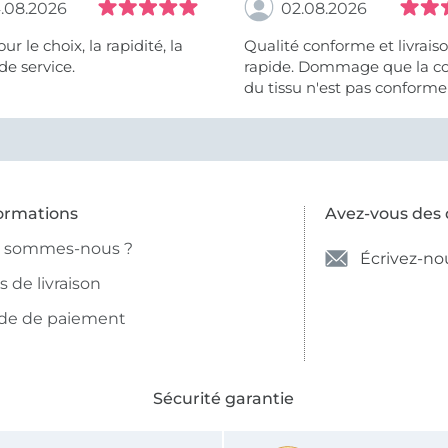
.08.2026
02.08.2026
 la rapidité, la
Qualité conforme et livrais
de service.
rapide. Dommage que la c
du tissu n'est pas conforme 
photo et à la description (r
et non crème).
ormations
Avez-vous des 
i sommes-nous ?
Écrivez-no
is de livraison
de de paiement
Sécurité garantie