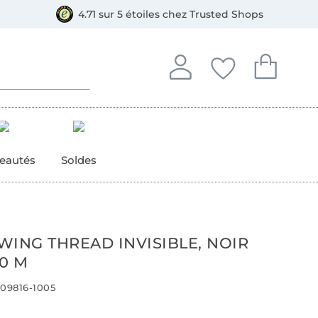
e
ment, Bancontact
4.71 sur 5 étoiles chez Trusted Shops
Se connecter à votre compt
Vous avez enregistré
Vous avez enr
Se connecter
Mes favoris
Mon pan
eautés
Soldes
WING THREAD INVISIBLE, NOIR
00 M
09816-1005