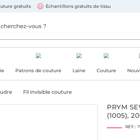
ller au contenu principal
Continuer la recherch
 suivants : Visa, Mastercard, Carte bleue, PayPal, Vire
uture gratuits
Échantillons gratuits de tissu
ure
 couture
ie
Patrons de couture
Laine
Couture
Nouv
oudre
Fil invisible couture
PRYM SE
(1005), 2
RÉF.:
7