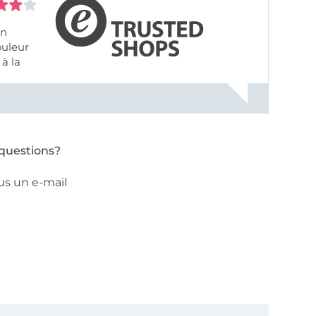
on
ouleur
à la
ose pâle
questions?
us un e-mail