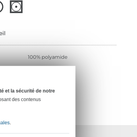
œil
100% polyamide
transparent - noir
fin
709816-1005
dité et la sécurité de notre
posant des contenus
gales
.
ts
36 ans d'expérience