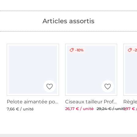
Articles assortis
-10%
-
Pelote aimantée pour épingles
Ciseaux tailleur Professional 8'' 21 cm
26,17 € / unité
29,24 € / unité
1,97 € 
7,66 € / unité
Plus de 1.8 millions de mètres de tissu en stock