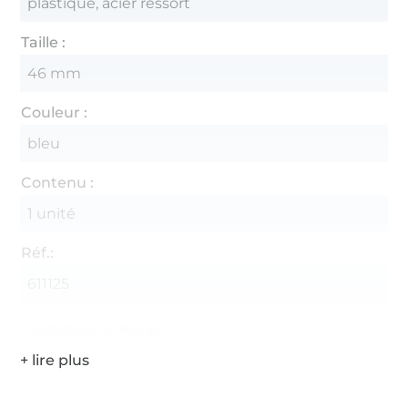
plastique, acier ressort
Taille :
46 mm
Couleur :
bleu
Contenu :
1 unité
Réf.:
611125
Coordonnées du fabricant