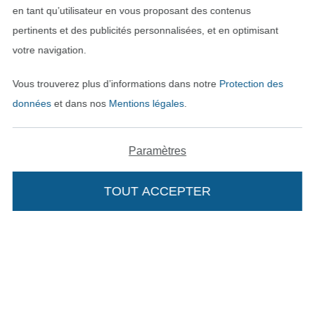
en tant qu’utilisateur en vous proposant des contenus
pertinents et des publicités personnalisées, et en optimisant
votre navigation.
Vous trouverez plus d’informations dans notre
Protection des
données
et dans nos
Mentions légales
.
Paramètres
Passer à la boutique néerla
Passer à la boutiqu
Nederlands
Français
TOUT ACCEPTER
Ajouter à mon panier
Deutsch