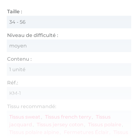
Taille :
34 - 56
Niveau de difficulté :
moyen
Contenu :
1 unité
Réf.:
KM-1
Tissu recommandé:
Tissus sweat
Tissus french terry
Tissus
jacquard
Tissus jersey coton
Tissus polaire
Tissus polaire alpine
Fermetures Éclair
Tissus