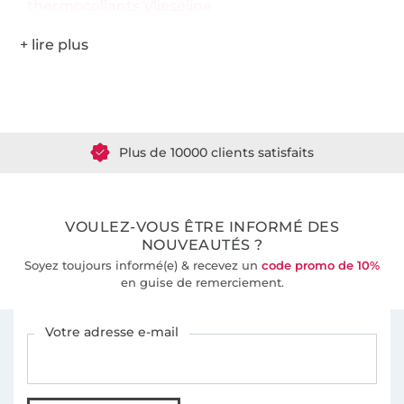
thermocollants Vlieseline
Plus de 1.8 millions de mètres de tissu en stock
Plus de 10000 clients satisfaits
36 ans d'expérience
VOULEZ-VOUS ÊTRE INFORMÉ DES
NOUVEAUTÉS ?
Soyez toujours informé(e) & recevez un
code promo de 10%
en guise de remerciement.
Vous êtes abonné à la newsletter de Tissus Hemmers.
Votre adresse e-mail