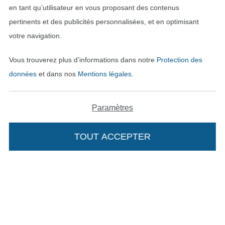
en tant qu’utilisateur en vous proposant des contenus
pertinents et des publicités personnalisées, et en optimisant
votre navigation.
Vous trouverez plus d’informations dans notre
Protection des
données
et dans nos
Mentions légales
.
Passer à la boutique néerla
Passer à la boutiqu
Nederlands
Français
Paramètres
Deutsch
TOUT ACCEPTER
Ajouter à mon panier