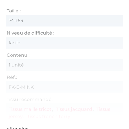
Taille :
74-164
Niveau de difficulté :
facile
Contenu :
1 unité
Réf.:
FK-E-MINK
Tissu recommandé:
Tissus maille tricot
Tissus jacquard
Tissus
jersey
Tissus french terry