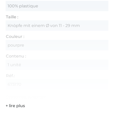
100% plastique
Taille :
Knöpfe mit einem Ø von 11 - 29 mm
Couleur :
pourpre
Contenu :
1 unité
Réf.:
673170
Coordonnées du fabricant