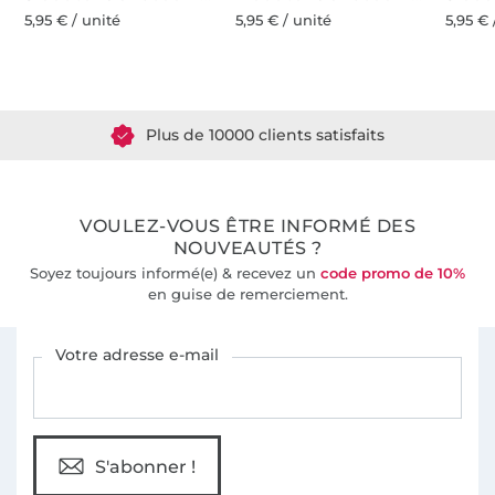
5,95 € / unité
5,95 € / unité
5,95 € 
Plus de 1.8 millions de mètres de tissu en stock
Plus de 10000 clients satisfaits
36 ans d'expérience
VOULEZ-VOUS ÊTRE INFORMÉ DES
NOUVEAUTÉS ?
Soyez toujours informé(e) & recevez un
code promo de 10%
en guise de remerciement.
Vous êtes abonné à la newsletter de Tissus Hemmers.
Votre adresse e-mail
S'abonner !