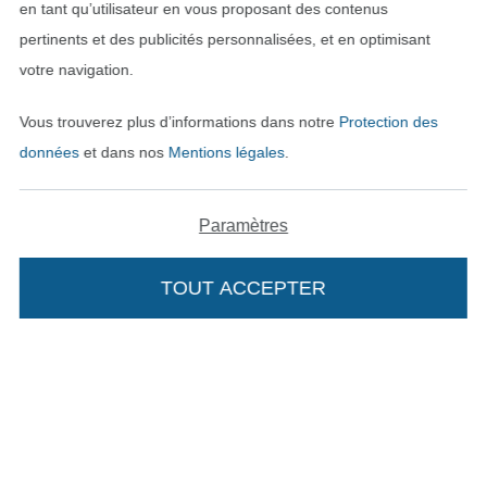
en tant qu’utilisateur en vous proposant des contenus
pertinents et des publicités personnalisées, et en optimisant
votre navigation.
Vous trouverez plus d’informations dans notre
Protection des
données
et dans nos
Mentions légales
.
Paramètres
Passer à la boutique néerla
Passer à la boutiqu
Nederlands
Français
TOUT ACCEPTER
Deutsch