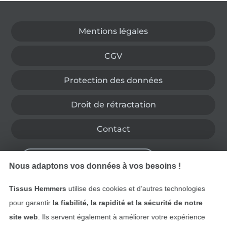
Passer à la boutique allemande
Mentions légales
CGV
Protection des données
Droit de rétractation
Contact
Rétractation de commande
Nous adaptons vos données à vos besoins !
Tissus Hemmers
utilise des cookies et d’autres technologies
Trouvez plus d’idées
pour garantir
la fiabilité, la rapidité et la sécurité de notre
site web
. Ils servent également à améliorer votre expérience