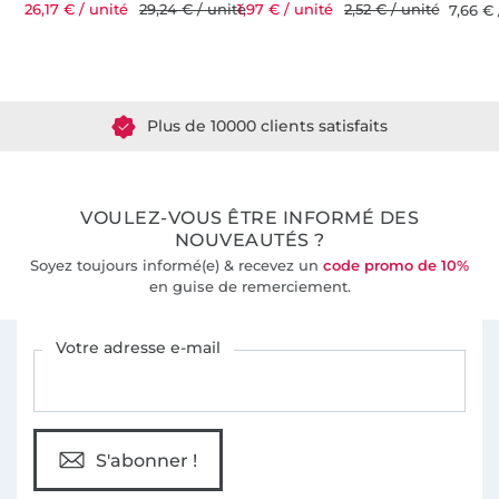
26,17 € / unité
29,24 € / unité
1,97 € / unité
2,52 € / unité
7,66 € 
Plus de 1.8 millions de mètres de tissu en stock
Plus de 10000 clients satisfaits
36 ans d'expérience
VOULEZ-VOUS ÊTRE INFORMÉ DES
NOUVEAUTÉS ?
Soyez toujours informé(e) & recevez un
code promo de 10%
en guise de remerciement.
Vous êtes abonné à la newsletter de Tissus Hemmers.
Votre adresse e-mail
S'abonner !