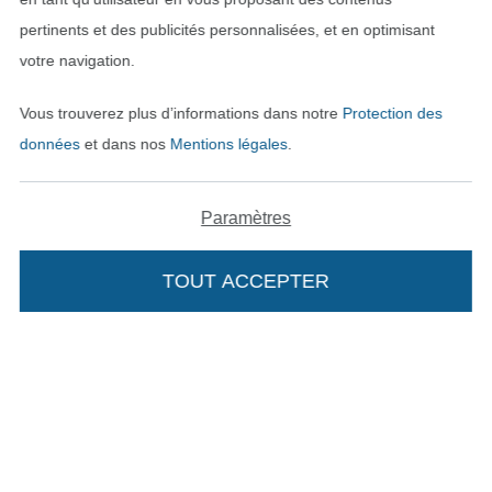
pertinents et des publicités personnalisées, et en optimisant
votre navigation.
Vous trouverez plus d’informations dans notre
Protection des
données
et dans nos
Mentions légales
.
Paramètres
Passer à la boutique néerla
Passer à la boutiqu
Nederlands
Français
TOUT ACCEPTER
Deutsch