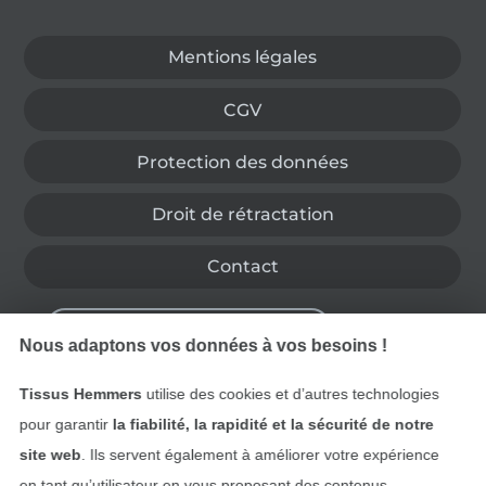
Passer à la boutique allemande
Mentions légales
CGV
Protection des données
Droit de rétractation
Contact
Rétractation de commande
Nous adaptons vos données à vos besoins !
Tissus Hemmers
utilise des cookies et d’autres technologies
Trouvez plus d’idées
pour garantir
la fiabilité, la rapidité et la sécurité de notre
site web
. Ils servent également à améliorer votre expérience
en tant qu’utilisateur en vous proposant des contenus