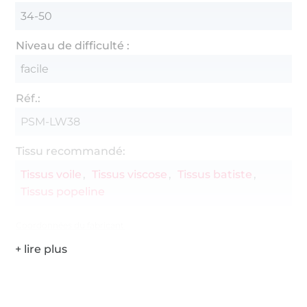
34-50
Niveau de difficulté :
facile
Réf.:
PSM-LW38
Tissu recommandé:
Tissus voile
Tissus viscose
Tissus batiste
Tissus popeline
Coordonnées du fabricant
Plus de 1.8 millions de mètres de tissu en stock