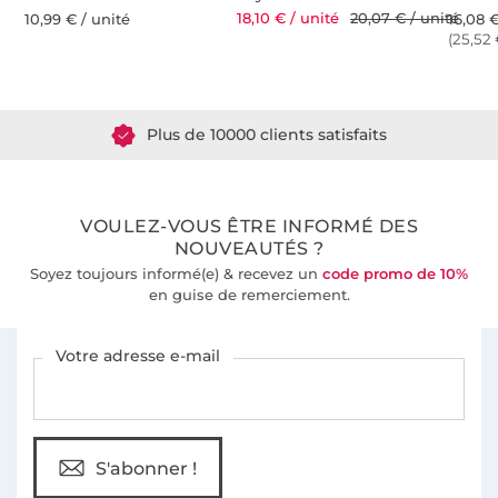
18,10 € / unité
20,07 € / unité
10,99 € / unité
16,08 €
(25,52 
Plus de 1.8 millions de mètres de tissu en stock
Plus de 10000 clients satisfaits
36 ans d'expérience
VOULEZ-VOUS ÊTRE INFORMÉ DES
NOUVEAUTÉS ?
Soyez toujours informé(e) & recevez un
code promo de 10%
en guise de remerciement.
Vous êtes abonné à la newsletter de Tissus Hemmers.
Votre adresse e-mail
S'abonner !