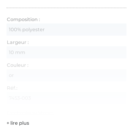
Composition :
100% polyester
Largeur :
10 mm
Couleur :
or
Réf.:
7453-003
Coordonnées du fabricant