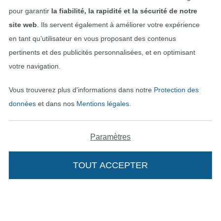
pour garantir
la fiabilité, la rapidité et la sécurité de notre
site web
. Ils servent également à améliorer votre expérience
en tant qu’utilisateur en vous proposant des contenus
pertinents et des publicités personnalisées, et en optimisant
votre navigation.
Vous trouverez plus d’informations dans notre
Protection des
Passer à la boutique néerla
Passer à la boutiqu
Nederlands
Français
données
et dans nos
Mentions légales
.
Deutsch
Paramètres
TOUT ACCEPTER