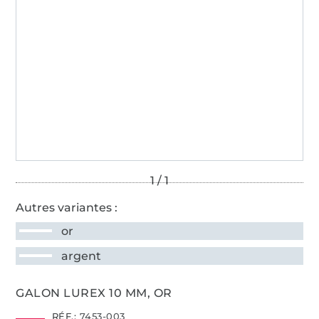
Autres variantes :
or
argent
GALON LUREX 10 MM, OR
RÉF.:
7453-003