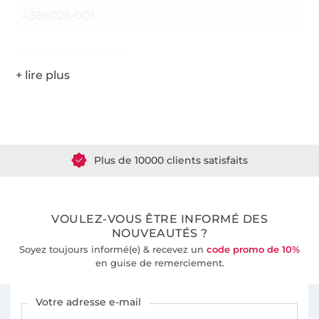
4386025-001
Coordonnées du fabricant
Plus de 1.8 millions de mètres de tissu en stock
Plus de 10000 clients satisfaits
36 ans d'expérience
VOULEZ-VOUS ÊTRE INFORMÉ DES
NOUVEAUTÉS ?
Soyez toujours informé(e) & recevez un
code promo de 10%
en guise de remerciement.
Vous êtes abonné à la newsletter de Tissus Hemmers.
Votre adresse e-mail