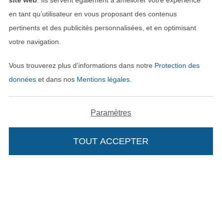
site web
. Ils servent également à améliorer votre expérience
en tant qu’utilisateur en vous proposant des contenus
Trouvez plus d’idées
pertinents et des publicités personnalisées, et en optimisant
votre navigation.
Vous trouverez plus d’informations dans notre
Protection des
données
et dans nos
Mentions légales
.
Paramètres
TOUT ACCEPTER
Passer à la boutique néerla
Passer à la boutiqu
Nederlands
Français
Deutsch