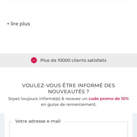
Coordonnées du fabricant
Plus de 1.8 millions de mètres de tissu en stock
Plus de 10000 clients satisfaits
36 ans d'expérience
VOULEZ-VOUS ÊTRE INFORMÉ DES
NOUVEAUTÉS ?
Soyez toujours informé(e) & recevez un
code promo de 10%
en guise de remerciement.
Vous êtes abonné à la newsletter de Tissus Hemmers.
Votre adresse e-mail