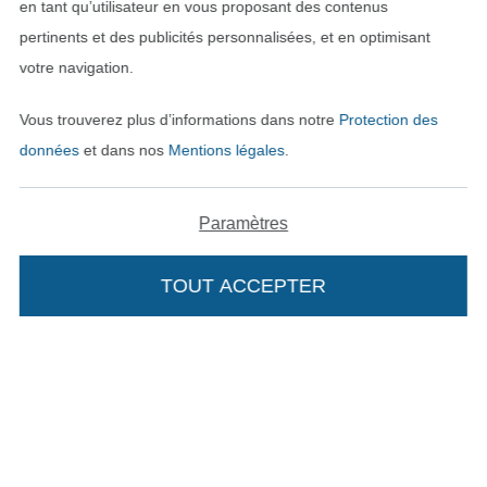
en tant qu’utilisateur en vous proposant des contenus
Trouvez plus d’idées
pertinents et des publicités personnalisées, et en optimisant
votre navigation.
Vous trouverez plus d’informations dans notre
Protection des
données
et dans nos
Mentions légales
.
Paramètres
TOUT ACCEPTER
Passer à la boutique néerla
Passer à la boutiqu
Nederlands
Français
Deutsch