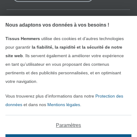
Trouvez plus d’idées
Nous adaptons vos données à vos besoins !
Tissus Hemmers
utilise des cookies et d’autres technologies
pour garantir
la fiabilité, la rapidité et la sécurité de notre
site web
. Ils servent également à améliorer votre expérience
en tant qu’utilisateur en vous proposant des contenus
pertinents et des publicités personnalisées, et en optimisant
votre navigation.
Vous trouverez plus d’informations dans notre
Protection des
Passer à la boutique néerla
Passer à la boutiqu
Nederlands
Français
données
et dans nos
Mentions légales
.
Deutsch
Paramètres