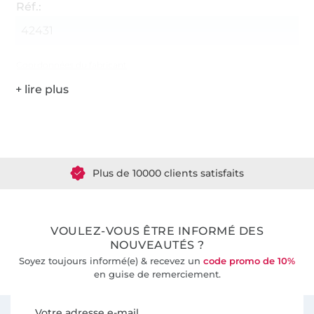
Réf.:
42431
Coordonnées du fabricant
Plus de 1.8 millions de mètres de tissu en stock
Plus de 10000 clients satisfaits
36 ans d'expérience
VOULEZ-VOUS ÊTRE INFORMÉ DES
NOUVEAUTÉS ?
Soyez toujours informé(e) & recevez un
code promo de 10%
en guise de remerciement.
Vous êtes abonné à la newsletter de Tissus Hemmers.
Votre adresse e-mail