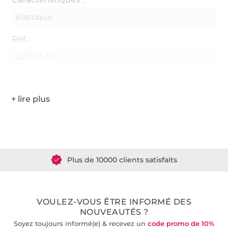
élastique
Réf.:
021012-35
Coordonnées du fabricant
Plus de 1.8 millions de mètres de tissu en stock
Plus de 10000 clients satisfaits
36 ans d'expérience
VOULEZ-VOUS ÊTRE INFORMÉ DES
NOUVEAUTÉS ?
Soyez toujours informé(e) & recevez un
code promo de 10%