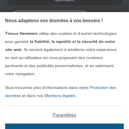
Rétractation de commande
Nous adaptons vos données à vos besoins !
Tissus Hemmers
utilise des cookies et d’autres technologies
Trouvez plus d’idées
pour garantir
la fiabilité, la rapidité et la sécurité de notre
site web
. Ils servent également à améliorer votre expérience
en tant qu’utilisateur en vous proposant des contenus
pertinents et des publicités personnalisées, et en optimisant
votre navigation.
Vous trouverez plus d’informations dans notre
Protection des
données
et dans nos
Mentions légales
.
Paramètres
Passer à la boutique néerla
Passer à la boutiqu
Nederlands
Français