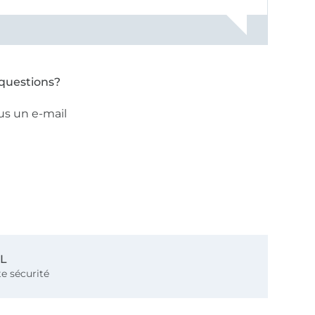
questions?
us un e-mail
SL
e sécurité