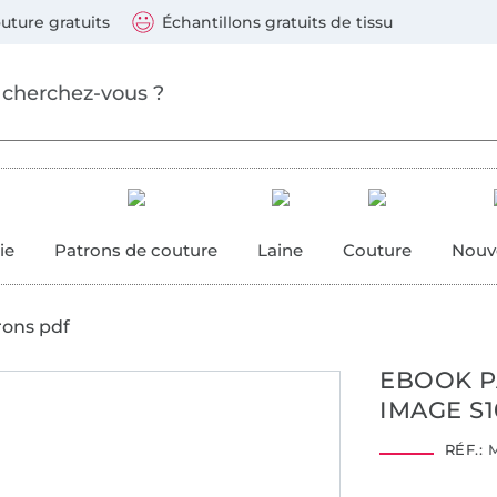
ller au contenu principal
Continuer la recherch
 suivants : Visa, Mastercard, Carte bleue, PayPal, Vire
uture gratuits
Échantillons gratuits de tissu
ure
 couture
ie
Patrons de couture
Laine
Couture
Nouv
rons pdf
EBOOK P
IMAGE S1
RÉF.:
M