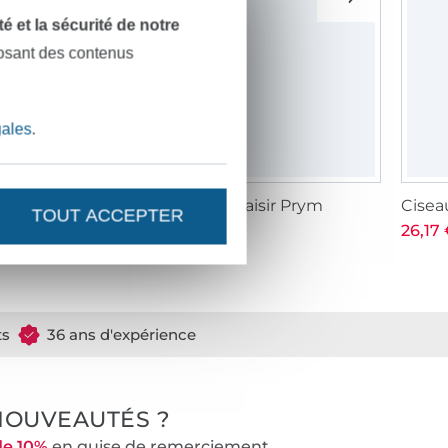
dité et la sécurité de notre
posant des contenus
gales
.
pingles couture têtes facile à saisir Prym
Ciseau
TOUT ACCEPTER
,56 € / unité
8,27 € / unité
26,17 
756,00 € / 1 kg)
ts
36 ans d'expérience
NOUVEAUTÉS ?
de 10%
en guise de remerciement.