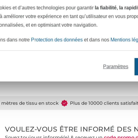
okies et d’autres technologies pour garantir
la fiabilité, la rapi
 à améliorer votre expérience en tant qu’utilisateur en vous pro
sonnalisées, et en optimisant votre navigation.
ons dans notre
Protection des données
et dans nos
Mentions lé
Pelote aimantée pour épingles
É
Paramètres
7,66 € / unité
7
(
e mètres de tissu en stock
Plus de 10000 clients satisfai
VOULEZ-VOUS ÊTRE INFORMÉ DES 
Soyez toujours informé(e) & recevez un
code promo 