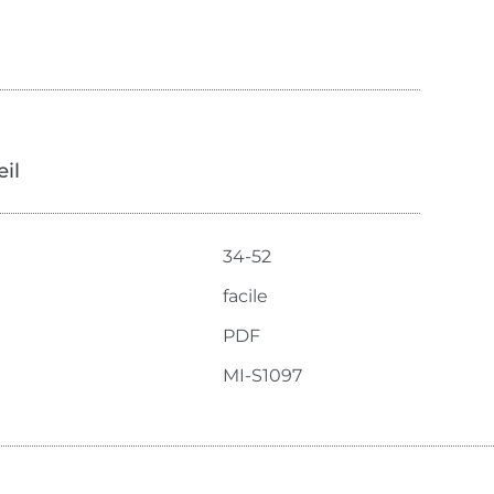
œil
34-52
facile
PDF
MI-S1097