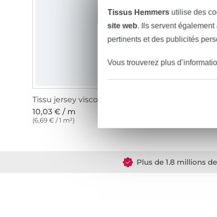
Tissus Hemmers
utilise des co
site web
. Ils servent également
pertinents et des publicités per
Vous trouverez plus d’informati
Tissu jersey viscose, rouge sang
10,03 € / m
(6,69 € / 1 m²)
Plus de 1.8 millions d