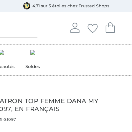
e
ment, Bancontact
4.71 sur 5 étoiles chez Trusted Shops
Se connecter à votre compt
Vous avez enregistré
Vous avez enr
Se connecter
Mes favoris
Mon pan
eautés
Soldes
ATRON TOP FEMME DANA MY
097, EN FRANÇAIS
I-S1097