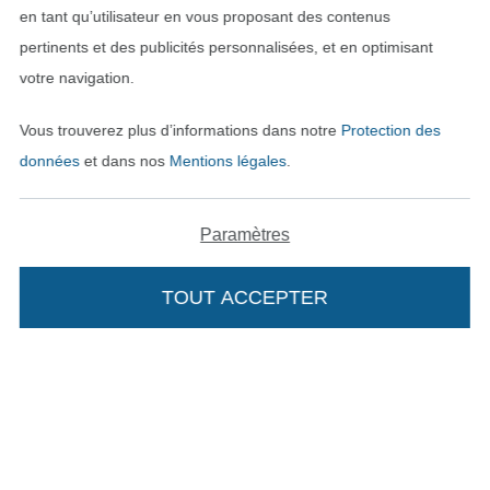
en tant qu’utilisateur en vous proposant des contenus
pertinents et des publicités personnalisées, et en optimisant
votre navigation.
Vous trouverez plus d’informations dans notre
Protection des
données
et dans nos
Mentions légales
.
Passer à la boutique néerla
Passer à la boutiqu
Nederlands
Français
Paramètres
Deutsch
TOUT ACCEPTER
Ajouter à mon panier