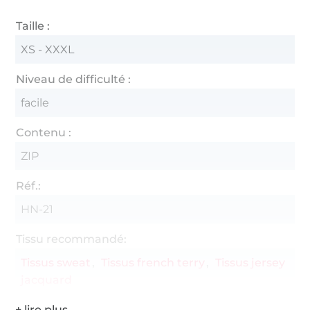
Taille :
XS - XXXL
Niveau de difficulté :
facile
Contenu :
ZIP
Réf.:
HN-21
Tissu recommandé:
Tissus sweat
Tissus french terry
Tissus jersey
jacquard