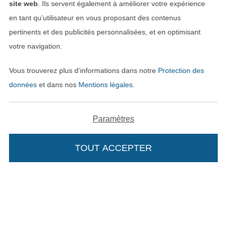
site web
. Ils servent également à améliorer votre expérience
en tant qu’utilisateur en vous proposant des contenus
pertinents et des publicités personnalisées, et en optimisant
votre navigation.
Vous trouverez plus d’informations dans notre
Protection des
données
et dans nos
Mentions légales
.
Passer à la boutique néerla
Passer à la boutiqu
Nederlands
Français
Paramètres
Deutsch
TOUT ACCEPTER
Ajouter à mon panier