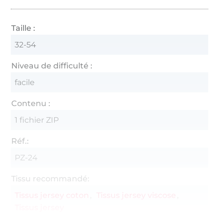
Taille :
32-54
Niveau de difficulté :
facile
Contenu :
1 fichier ZIP
Réf.:
PZ-24
Tissu recommandé:
Tissus jersey coton
Tissus jersey viscose
Tissus jersey