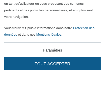
en tant qu’utilisateur en vous proposant des contenus
pertinents et des publicités personnalisées, et en optimisant
votre navigation.
Vous trouverez plus d’informations dans notre
Protection des
données
et dans nos
Mentions légales
.
Paramètres
Passer à la boutique néerla
Passer à la boutiqu
Nederlands
Français
TOUT ACCEPTER
Ajouter à mon panier
Deutsch