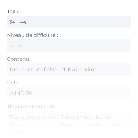
Taille :
34 - 44
Niveau de difficulté :
facile
Contenu :
Tuto couture, fichier PDF à imprimer
Réf.:
WIND-30
Tissu recommandé:
Tissus jersey coton
Tissus jersey viscose
Tissus french terry
Tissus bord-côte
Tissus
nicki