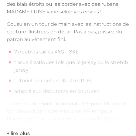
des biais étroits ou les border avec des rubans.
MADAME LUISE varie selon vos envies !
Cousu en un tour de main avec les instructions de
couture illustrées en détail. Pas à pas, passez du
patron au vêtement fini.
7 doubles tailles XXS – XXL
tissus élastiques tels que le jersey ou le stretch
jersey
tutoriel de couture illustré (PDF)
adapté aux débutants en couture !
Tu reçois un eBook au format PDF pour Microsoft
Windows (à partir de Windows XP) et Apple
Macintosh OS X (à partir de la version 10.2.0). Un
lecteur PDF actuel est nécessaire pour ouvrir le
fichier, par exemple Adobe Acrobat Reader à