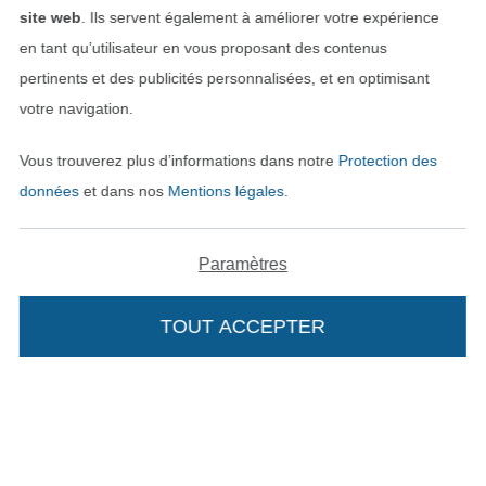
site web
. Ils servent également à améliorer votre expérience
en tant qu’utilisateur en vous proposant des contenus
pertinents et des publicités personnalisées, et en optimisant
votre navigation.
Passer à la boutique allemande
Vous trouverez plus d’informations dans notre
Protection des
Mentions légales
données
et dans nos
Mentions légales
.
CGV
Paramètres
Protection des données
TOUT ACCEPTER
Droit de rétractation
Ajouter à mon panier
Contact
Rétractation de commande