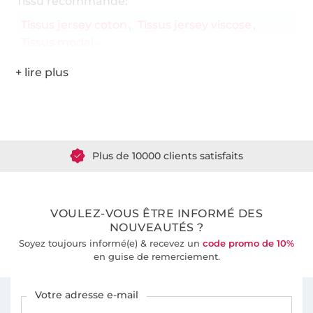
Tissu recommandé:
Tissus jersey coton
Tissus jersey viscose
Tissus modal
Plus de 1.8 millions de mètres de tissu en stock
Plus de 10000 clients satisfaits
36 ans d'expérience
VOULEZ-VOUS ÊTRE INFORMÉ DES
NOUVEAUTÉS ?
Soyez toujours informé(e) & recevez un
code promo de 10%
en guise de remerciement.
Vous êtes abonné à la newsletter de Tissus Hemmers.
Votre adresse e-mail