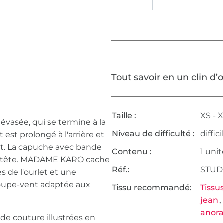
Tout savoir en un clin d’
Taille :
XS - 
vasée, qui se termine à la
Niveau de difficulté :
diffici
est prolongé à l'arrière et
t. La capuche avec bande
Contenu :
1 unit
la tête. MADAME KARO cache
Réf.:
STUDI
es de l'ourlet et une
oupe-vent adaptée aux
Tissu recommandé:
Tissus
jean
anor
de couture illustrées en