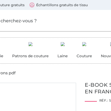
ller au contenu principal
Continuer la recherch
 suivants : Visa, Mastercard, Carte bleue, PayPal, Vire
uture gratuits
Échantillons gratuits de tissu
ure
 couture
ie
Patrons de couture
Laine
Couture
Nouv
rons pdf
E-BOOK 
EN FRAN
RÉF.:
S