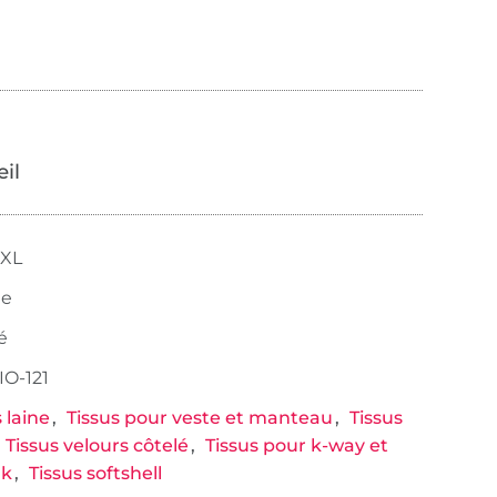
œil
XXL
le
é
O-121
 laine
Tissus pour veste et manteau
Tissus
Tissus velours côtelé
Tissus pour k-way et
ak
Tissus softshell