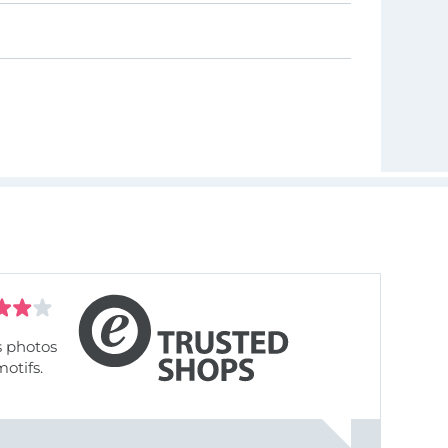
s photos
motifs.