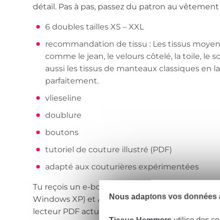
détail. Pas à pas, passez du patron au vêtement f
6 doubles tailles XS – XXL
recommandation de tissu : Les tissus moye
comme le jean, le velours côtelé, la toile, le sof
aussi les tissus de manteaux classiques en 
parfaitement.
vlieseline
doublure
boutons
tutoriel de couture illustré (PDF)
adapté aux couturières expérimentées
Tu reçois un e-book au format PDF pour Microso
Nous adaptons vos données à
Windows XP) et Apple Macintosh OS X (à partir de
lecteur PDF actuel est nécessaire pour ouvrir l
Tissus Hemmers
utilise des co