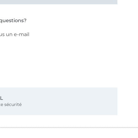
questions?
us un e-mail
SL
e sécurité