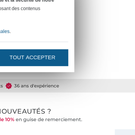
posant des contenus
gales
.
TOUT ACCEPTER
ts
36 ans d'expérience
NOUVEAUTÉS ?
de 10%
en guise de remerciement.