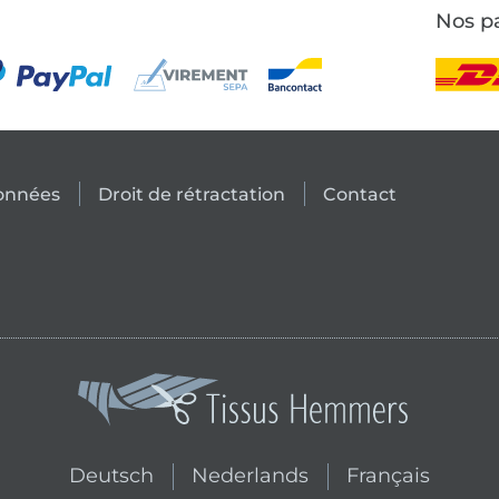
Nos pa
données
Droit de rétractation
Contact
Passer à la boutique néerlandai
Passer à la bouti
Deutsch
Nederlands
Français