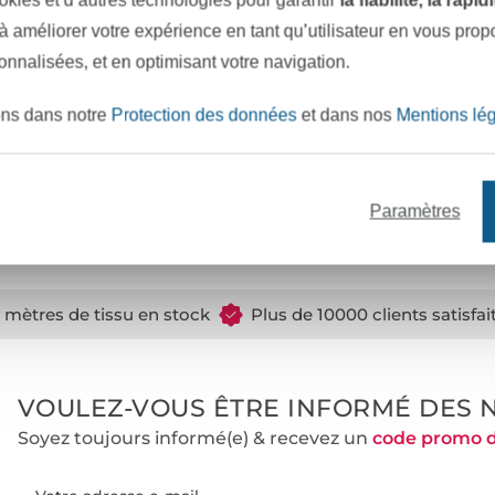
 à améliorer votre expérience en tant qu’utilisateur en vous pro
éservés à Brid Fichtner et
sonnalisées, et en optimisant votre navigation.
des fins non commerciales. Il
re des articles destinés à la
ons dans notre
Protection des données
et dans nos
Mentions lé
ns ainsi que la production en
 aucune responsabilité pour
Paramètres
e mètres de tissu en stock
Plus de 10000 clients satisfai
VOULEZ-VOUS ÊTRE INFORMÉ DES 
Soyez toujours informé(e) & recevez un
code promo 