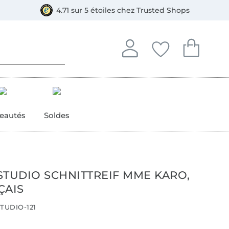
e
ment, Bancontact
4.71 sur 5 étoiles chez Trusted Shops
Se connecter à votre compt
Vous avez enregistré
Vous avez enr
Se connecter
Mes favoris
Mon pan
eautés
Soldes
STUDIO SCHNITTREIF MME KARO,
ÇAIS
TUDIO-121