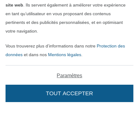
Nos partenaires logistiques
site web
. Ils servent également à améliorer votre expérience
en tant qu’utilisateur en vous proposant des contenus
pertinents et des publicités personnalisées, et en optimisant
votre navigation.
Passer à la boutique allemande
Vous trouverez plus d’informations dans notre
Protection des
données
et dans nos
Mentions légales
.
Mentions légales
CGV
Paramètres
Protection des données
TOUT ACCEPTER
Ajouter à mon panier
Droit de rétractation
Contact
Rétractation de commande