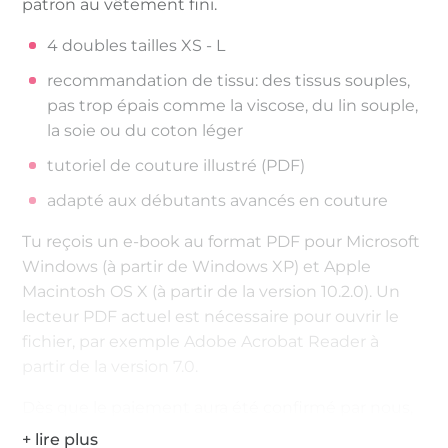
patron au vêtement fini.
4 doubles tailles XS - L
recommandation de tissu: des tissus souples,
pas trop épais comme la viscose, du lin souple,
la soie ou du coton léger
tutoriel de couture illustré (PDF)
adapté aux débutants avancés en couture
Tu reçois un e-book au format PDF pour Microsoft
Windows (à partir de Windows XP) et Apple
Macintosh OS X (à partir de la version 10.2.0). Un
lecteur PDF actuel est nécessaire pour ouvrir le
fichier, par exemple Adobe Acrobat Reader à
partir de la version 7.0.
Dès que le paiement aura été confirmé par nous,
vous recevrez un e-mail avec le lien de