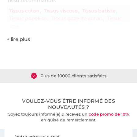
Tissu recommandé:
Tissus coton
Tissus viscose
Tissus batiste
Tissus popeline
Tissus gaze de coton
Tissus
soie
Plus de 1.8 millions de mètres de tissu en stock
Plus de 10000 clients satisfaits
36 ans d'expérience
VOULEZ-VOUS ÊTRE INFORMÉ DES
NOUVEAUTÉS ?
Soyez toujours informé(e) & recevez un
code promo de 10%
en guise de remerciement.
Vous êtes abonné à la newsletter de Tissus Hemmers.
Votre adresse e-mail