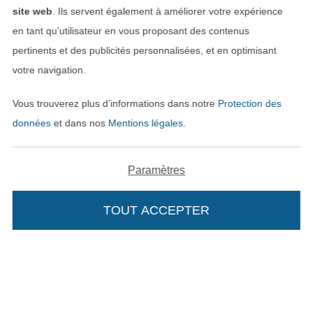
Nos partenaires logistiques
site web
. Ils servent également à améliorer votre expérience
en tant qu’utilisateur en vous proposant des contenus
pertinents et des publicités personnalisées, et en optimisant
votre navigation.
Passer à la boutique allemande
Vous trouverez plus d’informations dans notre
Protection des
données
et dans nos
Mentions légales
.
Mentions légales
CGV
Paramètres
Protection des données
TOUT ACCEPTER
Ajouter à mon panier
Droit de rétractation
Contact
Rétractation de commande