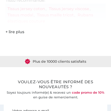
Tissu recommandé:
Tissus jersey coton
Tissus jersey viscose
Tissus modal
Tissus maille tricot
Rubans
élastiques couture
Plus de 1.8 millions de mètres de tissu en stock
Plus de 10000 clients satisfaits
36 ans d'expérience
VOULEZ-VOUS ÊTRE INFORMÉ DES
NOUVEAUTÉS ?
Soyez toujours informé(e) & recevez un
code promo de 10%
en guise de remerciement.
Vous êtes abonné à la newsletter de Tissus Hemmers.
Votre adresse e-mail