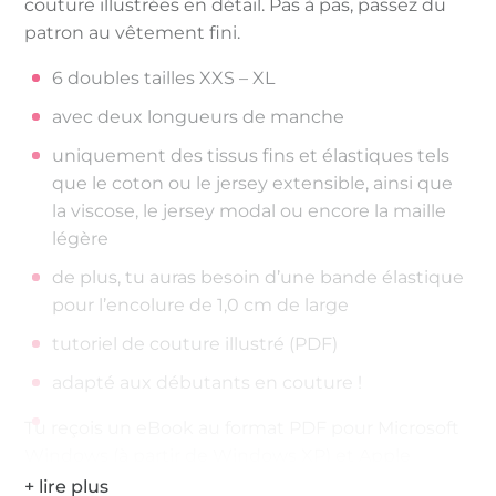
couture illustrées en détail. Pas à pas, passez du
patron au vêtement fini.
6 doubles tailles XXS – XL
avec deux longueurs de manche
uniquement des tissus fins et élastiques tels
que le coton ou le jersey extensible, ainsi que
la viscose, le jersey modal ou encore la maille
légère
de plus, tu auras besoin d’une bande élastique
pour l’encolure de 1,0 cm de large
tutoriel de couture illustré (PDF)
adapté aux débutants en couture !
Tu reçois un eBook au format PDF pour Microsoft
Windows (à partir de Windows XP) et Apple
Macintosh OS X (à partir de la version 10.2.0). Un