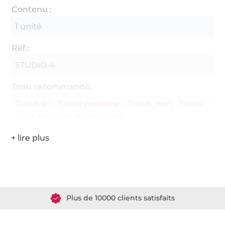
Contenu :
1 unité
Réf.:
STUDIO-4
Tissu recommandé:
Tissus lin
Tissus popeline
Tissus jean
Tissus
pour chemise et chemisier
Plus de 1.8 millions de mètres de tissu en stock
Plus de 10000 clients satisfaits
36 ans d'expérience