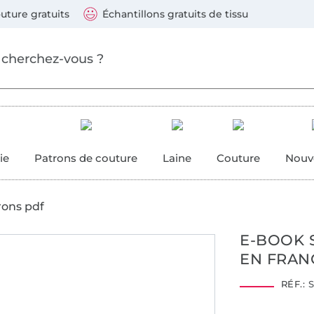
ller au contenu principal
Continuer la recherch
 suivants : Visa, Mastercard, Carte bleue, PayPal, Vire
uture gratuits
Échantillons gratuits de tissu
ure
 couture
ie
Patrons de couture
Laine
Couture
Nouv
rons pdf
E-BOOK 
EN FRAN
RÉF.:
S