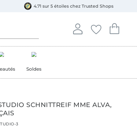
e
ment, Bancontact
4.71 sur 5 étoiles chez Trusted Shops
Se connecter à votre compt
Vous avez enregistré
Vous avez enr
Se connecter
Mes favoris
Mon pan
eautés
Soldes
STUDIO SCHNITTREIF MME ALVA,
ÇAIS
TUDIO-3