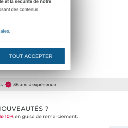
dité et la sécurité de notre
posant des contenus
gales
.
TOUT ACCEPTER
ts
36 ans d'expérience
NOUVEAUTÉS ?
de 10%
en guise de remerciement.