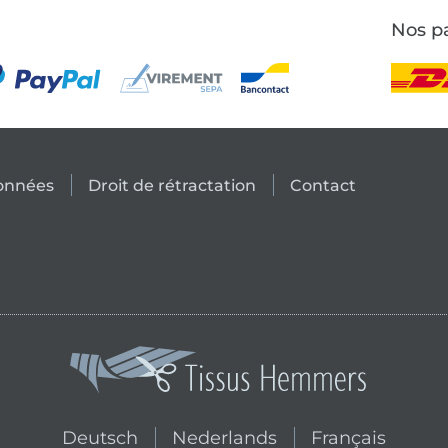
Nos pa
données
Droit de rétractation
Contact
Passer à la boutique néerlandai
Passer à la bouti
Deutsch
Nederlands
Français