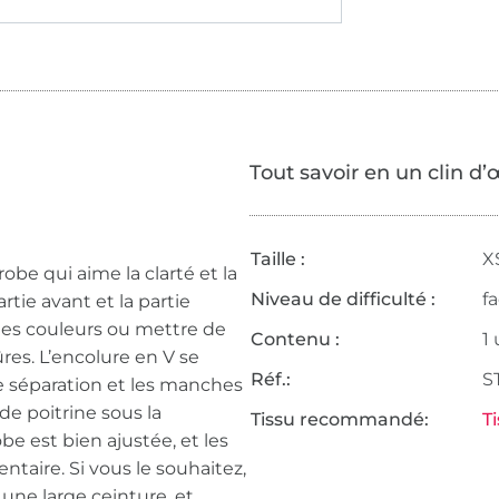
Tout savoir en un clin d’
Taille :
XS
 robe qui aime la clarté et la
Niveau de difficulté :
fa
tie avant et la partie
t les couleurs ou mettre de
Contenu :
1
ûres. L’encolure en V se
Réf.:
S
 séparation et les manches
e poitrine sous la
Tissu recommandé:
Ti
e est bien ajustée, et les
taire. Si vous le souhaitez,
ne large ceinture, et