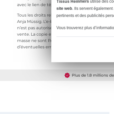
Tissus Hemmers
utilise des co
avec le lien de téléchargement
site web
. Ils servent également
Tous les droits relatifs à ces instructions sont r
pertinents et des publicités per
Anja Müssig. L’e-book ne peut être utilisé qu’à 
n’est pas autorisé d’utiliser l’e-book pour produi
Vous trouverez plus d’informati
vente. La copie et le transfert de ces instructio
masse ne sont PAS autorisés. Nous n’assumons
d’éventuelles erreurs dans ces instructions
Plus de 1.8 millions d