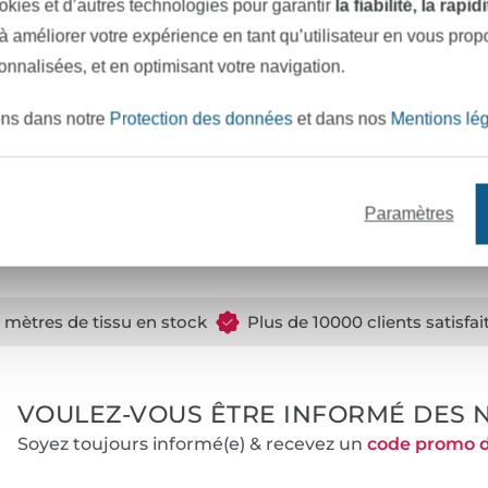
okies et d’autres technologies pour garantir
la fiabilité, la rapi
 à améliorer votre expérience en tant qu’utilisateur en vous pro
éservés à Brid Fichtner et
sonnalisées, et en optimisant votre navigation.
des fins non commerciales. Il
re des articles destinés à la
ons dans notre
Protection des données
et dans nos
Mentions lé
ns ainsi que la production en
 aucune responsabilité pour
Paramètres
e mètres de tissu en stock
Plus de 10000 clients satisfai
VOULEZ-VOUS ÊTRE INFORMÉ DES 
Soyez toujours informé(e) & recevez un
code promo 