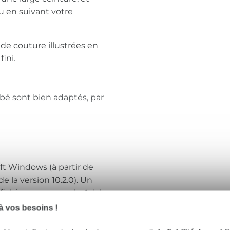
 en suivant votre
de couture illustrées en
ini.
é sont bien adaptés, par
ft Windows (à partir de
 la version 10.2.0). Un
e fichier, par exemple Adobe
 vos besoins !
, vous recevrez un e-mail