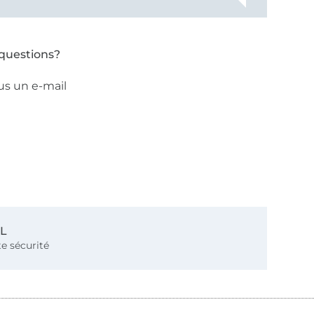
questions?
us un e-mail
SL
e sécurité