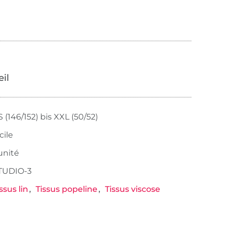
œil
 (146/152) bis XXL (50/52)
cile
 unité
TUDIO-3
ssus lin
Tissus popeline
Tissus viscose