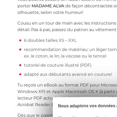
porter
MADAME ALVA
de façon décontractée ou
silhouette, selon votre humeur!
Cousu en un tour de main avec les instructions 
détail. Pas à pas, passez du patron au vêtement f
6 doubles tailles XS – XXL
recommandation de matériau: un léger tomb
ex. le coton, le lin, la viscose ou le tencel
tutoriel de couture illustré (PDF)
adapté aux débutants avancé en couture!
Tu reçois un eBook au format PDF pour Microso
Windows XP) et Apple Macintosh OS X (à partir de
lecteur PDF actuel est nécessaire pour ouvrir l
Acrobat Reader à partir de la version 7.0.
Nous adaptons vos données à
Dès que le paiement aura été confirmé par nous