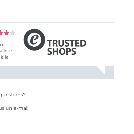
on
ouleur
à la
ose pâle
questions?
us un e-mail