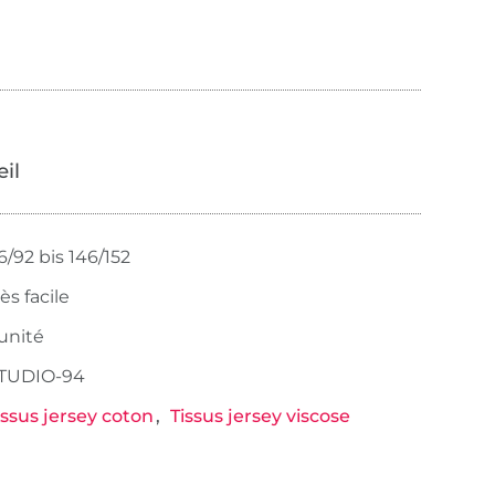
œil
6/92 bis 146/152
rès facile
 unité
TUDIO-94
issus jersey coton
Tissus jersey viscose