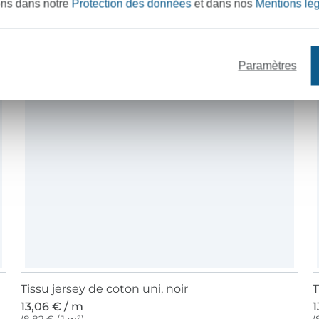
ons dans notre
Protection des données
et dans nos
Mentions lé
Paramètres
Tissu jersey de coton uni, noir
T
13,06 € / m
1