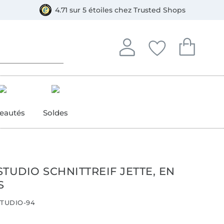
e
ment, Bancontact
4.71 sur 5 étoiles chez Trusted Shops
Se connecter à votre compt
Vous avez enregistré
Vous avez enr
Se connecter
Mes favoris
Mon pan
eautés
Soldes
TUDIO SCHNITTREIF JETTE, EN
S
TUDIO-94