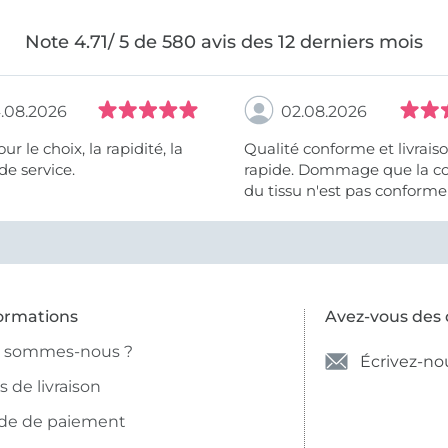
Note 4.71/ 5 de 580 avis des 12 derniers mois
.08.2026
02.08.2026
 la rapidité, la
Qualité conforme et livrais
de service.
rapide. Dommage que la c
du tissu n'est pas conforme 
photo et à la description (r
et non crème).
ormations
Avez-vous des 
i sommes-nous ?
Écrivez-no
is de livraison
de de paiement