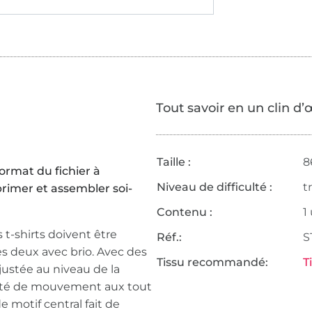
Tout savoir en un clin d’
Taille :
8
format du fichier à
Niveau de difficulté :
t
primer et assembler soi-
Contenu :
1
s t-shirts doivent être
Réf.:
S
les deux avec brio. Avec des
Tissu recommandé:
T
ustée au niveau de la
berté de mouvement aux tout
motif central fait de