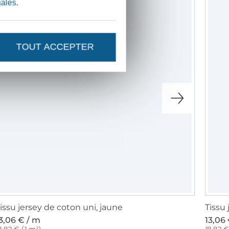
gales
.
TOUT ACCEPTER
issu jersey de coton uni, jaune
Tissu
3,06 € / m
13,06