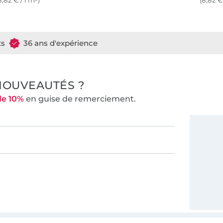
8,82 € / 1 m²)
(8,82 €
ts
36 ans d'expérience
NOUVEAUTÉS ?
de 10%
en guise de remerciement.