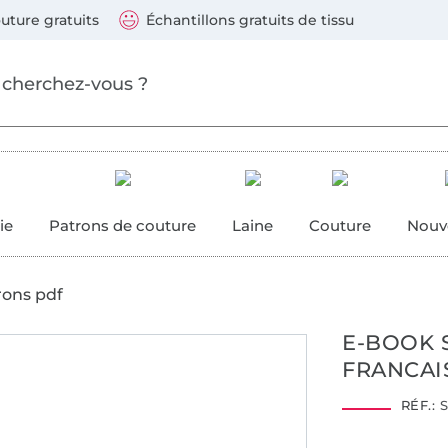
ller au contenu principal
Continuer la recherch
 suivants : Visa, Mastercard, Carte bleue, PayPal, Vire
uture gratuits
Échantillons gratuits de tissu
ure
 couture
ie
Patrons de couture
Laine
Couture
Nouv
rons pdf
E-BOOK S
FRANCAI
RÉF.:
S