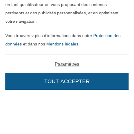
en tant qu’utilisateur en vous proposant des contenus
pertinents et des publicités personnalisées, et en optimisant
votre navigation.
Vous trouverez plus d’informations dans notre
Protection des
données
et dans nos
Mentions légales
.
Passer à la boutique néerla
Passer à la boutiqu
Nederlands
Français
Paramètres
Deutsch
TOUT ACCEPTER
Ajouter à mon panier