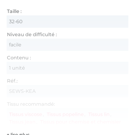
Taille :
32-60
Niveau de difficulté :
facile
Contenu :
1 unité
Réf.:
SEWS-KEA
Tissu recommandé:
Tissus viscose
Tissus popeline
Tissus lin
Tissus jean
Tissus pour chemise et chemisier