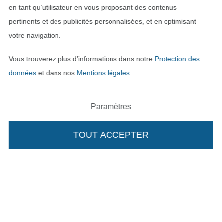
en tant qu’utilisateur en vous proposant des contenus
pertinents et des publicités personnalisées, et en optimisant
votre navigation.
Vous trouverez plus d’informations dans notre
Protection des
données
et dans nos
Mentions légales
.
Passer à la boutique néerla
Passer à la boutiqu
Nederlands
Français
Paramètres
Deutsch
TOUT ACCEPTER
Ajouter à mon panier