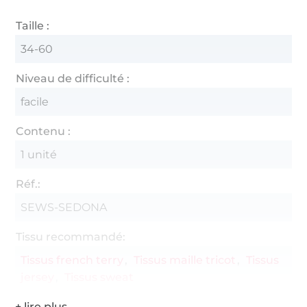
Taille :
34-60
Niveau de difficulté :
facile
Contenu :
1 unité
Réf.:
SEWS-SEDONA
Tissu recommandé:
Tissus french terry
Tissus maille tricot
Tissus
jersey
Tissus sweat