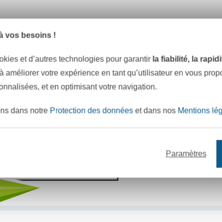
 vos besoins !
e mètres de tissu en stock
Plus de 10000 clients satisfai
okies et d’autres technologies pour garantir
la fiabilité, la rapi
 à améliorer votre expérience en tant qu’utilisateur en vous pro
VOULEZ-VOUS ÊTRE INFORMÉ DES 
sonnalisées, et en optimisant votre navigation.
Soyez toujours informé(e) & recevez un
code promo 
ons dans notre
Protection des données
et dans nos
Mentions lé
Votre adresse e-mail
Paramètres
S'abonner !