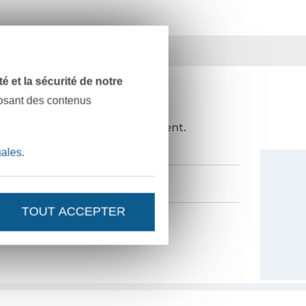
ts
36 ans d'expérience
dité et la sécurité de notre
posant des contenus
NOUVEAUTÉS ?
de 10%
en guise de remerciement.
gales
.
TOUT ACCEPTER