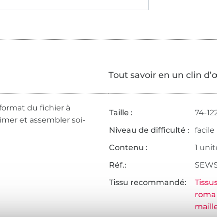
Tout savoir en un clin d’
format du fichier à
Taille :
74-12
rimer et assembler soi-
Niveau de difficulté :
facile
Contenu :
1 unit
Réf.:
SEWS
Tissu recommandé:
Tissu
roma
maille