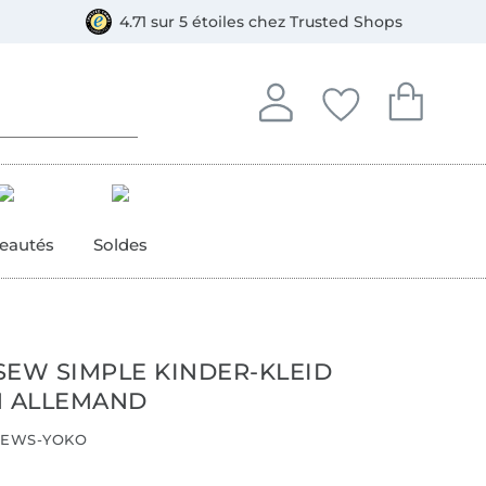
e
ment, Bancontact
4.71 sur 5 étoiles chez Trusted Shops
Se connecter à votre compt
Vous avez enregistré
Vous avez enr
Se connecter
Mes favoris
Mon pan
eautés
Soldes
SEW SIMPLE KINDER-KLEID
N ALLEMAND
EWS-YOKO