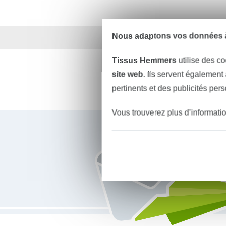
Nous adaptons vos données à
Plus de 1.8 millions d
Tissus Hemmers
utilise des co
site web
. Ils servent également
pertinents et des publicités per
Vous trouverez plus d’informati
Vous êtes abonné à la newsletter de Tissus Hemmers.