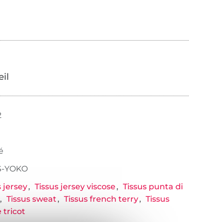
œil
2
é
-YOKO
s jersey
Tissus jersey viscose
Tissus punta di
Tissus sweat
Tissus french terry
Tissus
 tricot