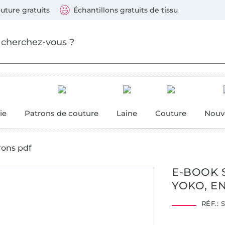
ller au contenu principal
Continuer la recherch
 suivants : Visa, Mastercard, Carte bleue, PayPal, Vire
uture gratuits
Échantillons gratuits de tissu
ure
 couture
ie
Patrons de couture
Laine
Couture
Nouv
rons pdf
E-BOOK 
YOKO, E
RÉF.:
S