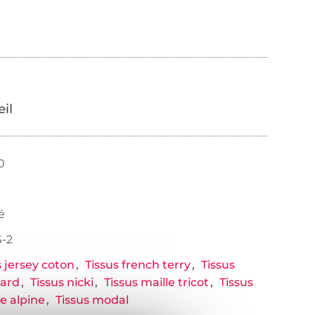
œil
0
é
-2
s jersey coton
Tissus french terry
Tissus
uard
Tissus nicki
Tissus maille tricot
Tissus
re alpine
Tissus modal