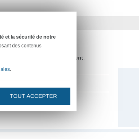
ts
36 ans d'expérience
dité et la sécurité de notre
posant des contenus
NOUVEAUTÉS ?
de 10%
en guise de remerciement.
gales
.
TOUT ACCEPTER