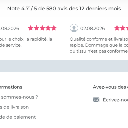
Note 4.71/ 5 de 580 avis des 12 derniers mois
.08.2026
02.08.2026
 la rapidité, la
Qualité conforme et livrais
de service.
rapide. Dommage que la c
du tissu n'est pas conforme 
photo et à la description (r
et non crème).
ormations
Avez-vous des 
i sommes-nous ?
Écrivez-no
is de livraison
de de paiement