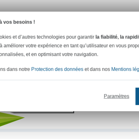
 vos besoins !
e mètres de tissu en stock
Plus de 10000 clients satisfai
okies et d’autres technologies pour garantir
la fiabilité, la rapi
 à améliorer votre expérience en tant qu’utilisateur en vous pro
VOULEZ-VOUS ÊTRE INFORMÉ DES 
sonnalisées, et en optimisant votre navigation.
Soyez toujours informé(e) & recevez un
code promo 
ons dans notre
Protection des données
et dans nos
Mentions lé
Votre adresse e-mail
Paramètres
S'abonner !