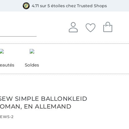
e
ment, Bancontact
4.71 sur 5 étoiles chez Trusted Shops
Se connecter à votre compt
Vous avez enregistré
Vous avez enr
Se connecter
Mes favoris
Mon pan
eautés
Soldes
SEW SIMPLE BALLONKLEID
OMAN, EN ALLEMAND
EWS-2