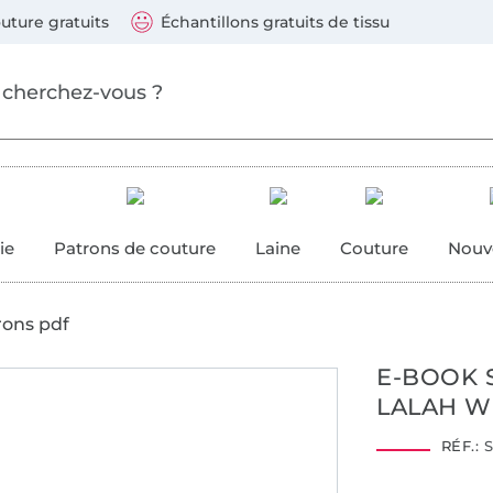
ller au contenu principal
Continuer la recherch
 suivants : Visa, Mastercard, Carte bleue, PayPal, Vire
uture gratuits
Échantillons gratuits de tissu
ure
 couture
ie
Patrons de couture
Laine
Couture
Nouv
rons pdf
E-BOOK 
LALAH W
RÉF.:
S