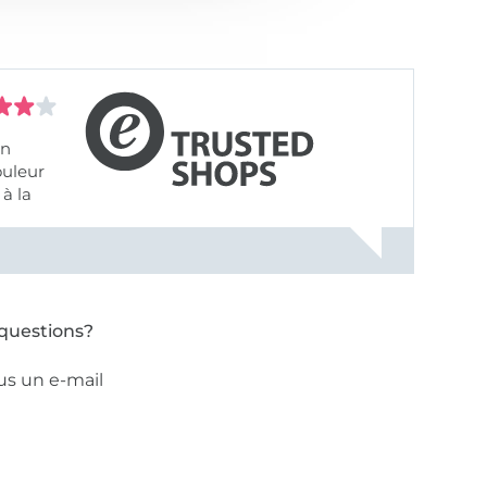
on
ouleur
à la
ose pâle
questions?
us un e-mail