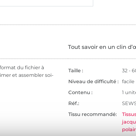
Tout savoir en un clin d’
format du fichier à
Taille :
32 - 6
rimer et assembler soi-
Niveau de difficulté :
facile
Contenu :
1 unit
Réf.:
SEWS
Tissu recommandé:
Tissu
jacq
polai