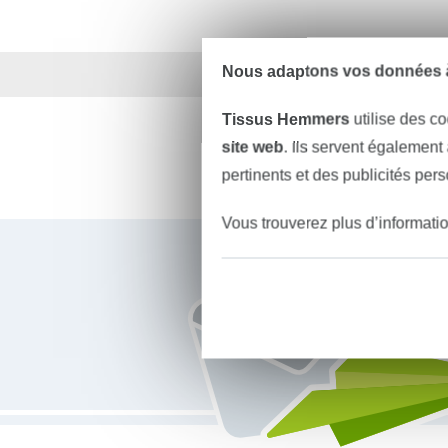
Nous adaptons vos données à
Plus de 1.8 millions d
Tissus Hemmers
utilise des co
site web
. Ils servent également
pertinents et des publicités per
Vous trouverez plus d’informati
Vous êtes abonné à la newsletter de Tissus Hemmers.