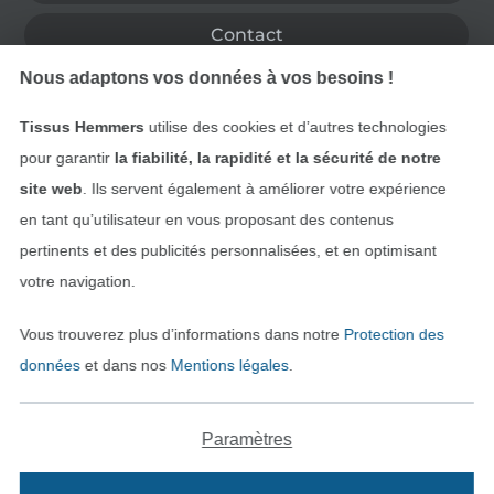
Contact
Nous adaptons vos données à vos besoins !
Rétractation de commande
Tissus Hemmers
utilise des cookies et d’autres technologies
pour garantir
la fiabilité, la rapidité et la sécurité de notre
site web
. Ils servent également à améliorer votre expérience
Trouvez plus d’idées
en tant qu’utilisateur en vous proposant des contenus
pertinents et des publicités personnalisées, et en optimisant
votre navigation.
Vous trouverez plus d’informations dans notre
Protection des
données
et dans nos
Mentions légales
.
Paramètres
Passer à la boutique néerla
Passer à la boutiqu
Nederlands
Français