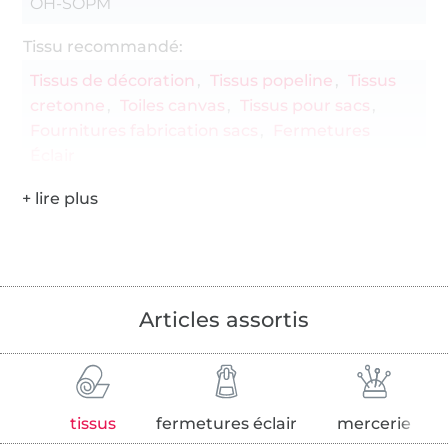
OH-SOPM
Tissu recommandé:
Tissus de décoration
Tissus popeline
Tissus
cretonne
Toiles canvas
Tissus pour sacs
Fournitures fabrication sacs
Fermetures
Éclair
Articles assortis
tissus
fermetures éclair
mercerie