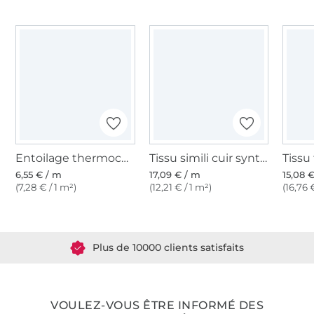
Entoilage thermocollant Vlieseline H250 blanc
Tissu simili cuir synthétique lavea, argent
6,55 € / m
17,09 € / m
15,08 
(7,28 € / 1 m²)
(12,21 € / 1 m²)
(16,76 
Plus de 1.8 millions de mètres de tissu en stock
Plus de 10000 clients satisfaits
36 ans d'expérience
VOULEZ-VOUS ÊTRE INFORMÉ DES