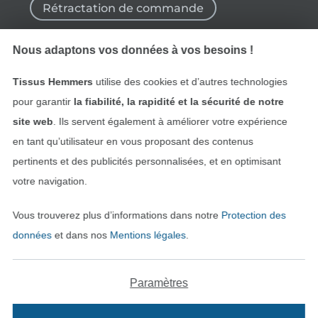
Rétractation de commande
Nous adaptons vos données à vos besoins !
Trouvez plus d’idées
Tissus Hemmers
utilise des cookies et d’autres technologies
pour garantir
la fiabilité, la rapidité et la sécurité de notre
site web
. Ils servent également à améliorer votre expérience
en tant qu’utilisateur en vous proposant des contenus
pertinents et des publicités personnalisées, et en optimisant
votre navigation.
Vous trouverez plus d’informations dans notre
Protection des
données
et dans nos
Mentions légales
.
Passer à la boutique néerla
Passer à la boutiqu
Nederlands
Français
Paramètres
Deutsch