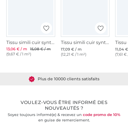
Tissu simili cuir synthetique Nappa, vert olive
Tissu simili cuir synthétique lavea, noir
13,06 € / m
15,08 € / m
17,09 € / m
11,04 
(9,67 € / 1 m²)
(12,21 € / 1 m²)
(7,61 € 
Plus de 1.8 millions de mètres de tissu en stock
Plus de 10000 clients satisfaits
36 ans d'expérience
VOULEZ-VOUS ÊTRE INFORMÉ DES
NOUVEAUTÉS ?
Soyez toujours informé(e) & recevez un
code promo de 10%
en guise de remerciement.