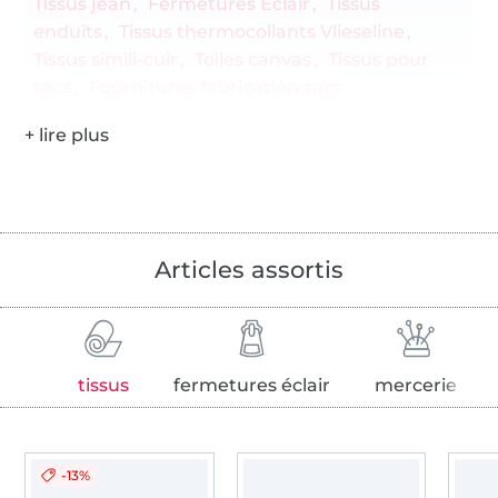
Tissus jean
Fermetures Éclair
Tissus
enduits
Tissus thermocollants Vlieseline
Tissus simili-cuir
Toiles canvas
Tissus pour
sacs
Fournitures fabrication sacs
Articles assortis
tissus
fermetures éclair
mercerie
-13%