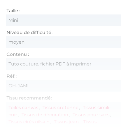
Taille :
Mini
Niveau de difficulté :
moyen
Contenu :
Tuto couture, fichier PDF à imprimer
Réf.:
OH-JAMI
Tissu recommandé:
Toiles canvas
Tissus cretonne
Tissus simili-
cuir
Tissus de décoration
Tissus pour sacs
Tissus cirés oilskin
Tissus jean
Tissus