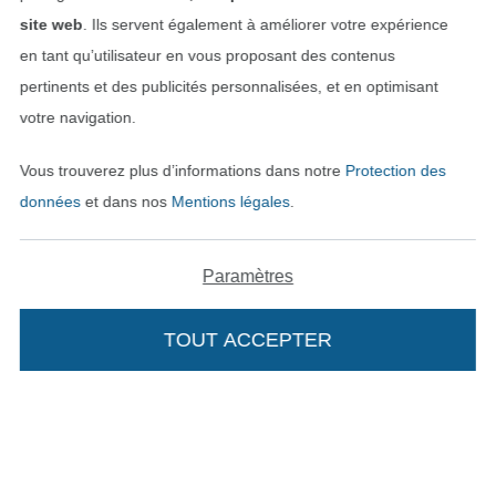
site web
. Ils servent également à améliorer votre expérience
Trouvez plus d’idées
en tant qu’utilisateur en vous proposant des contenus
pertinents et des publicités personnalisées, et en optimisant
votre navigation.
Vous trouverez plus d’informations dans notre
Protection des
données
et dans nos
Mentions légales
.
Paramètres
Passer à la boutique néerla
Passer à la boutiqu
Nederlands
Français
TOUT ACCEPTER
Ajouter à mon panier
Deutsch