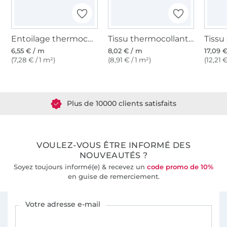
Entoilage thermocollant Vlieseline H250 blanc
Tissu thermocollant molleton Vlieseline H630, blanc
6,55 € / m
8,02 € / m
17,09 
(7,28 € / 1 m²)
(8,91 € / 1 m²)
(12,21 €
Plus de 1.8 millions de mètres de tissu en stock
Plus de 10000 clients satisfaits
36 ans d'expérience
VOULEZ-VOUS ÊTRE INFORMÉ DES
NOUVEAUTÉS ?
Soyez toujours informé(e) & recevez un
code promo de 10%
en guise de remerciement.
Vous êtes abonné à la newsletter de Tissus Hemmers.
Votre adresse e-mail