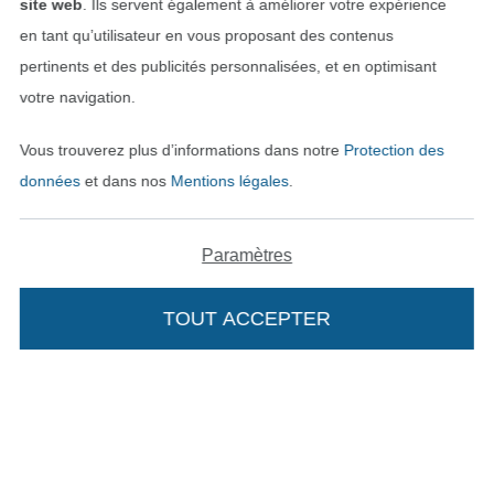
site web
. Ils servent également à améliorer votre expérience
en tant qu’utilisateur en vous proposant des contenus
pertinents et des publicités personnalisées, et en optimisant
votre navigation.
Vous trouverez plus d’informations dans notre
Protection des
données
et dans nos
Mentions légales
.
Passer à la boutique néerla
Passer à la boutiqu
Nederlands
Français
Paramètres
Deutsch
TOUT ACCEPTER
Ajouter à mon panier