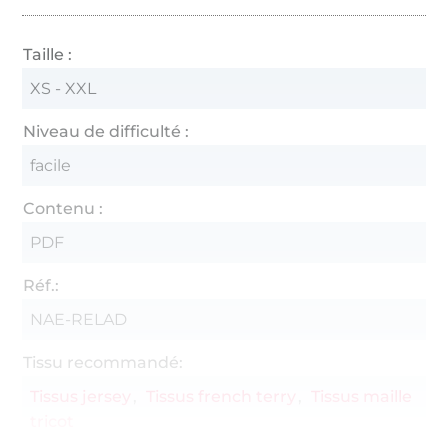
Taille :
XS - XXL
Niveau de difficulté :
facile
Contenu :
PDF
Réf.:
NAE-RELAD
Tissu recommandé:
Tissus jersey
Tissus french terry
Tissus maille
tricot