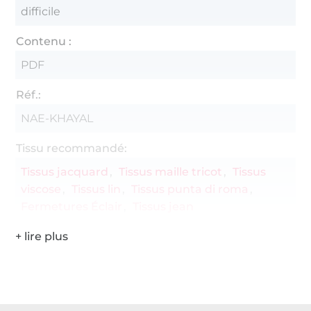
difficile
Contenu :
PDF
Réf.:
NAE-KHAYAL
Tissu recommandé:
Tissus jacquard
Tissus maille tricot
Tissus
viscose
Tissus lin
Tissus punta di roma
Fermetures Éclair
Tissus jean
Plus de 1.8 millions de mètres de tissu en stock
Plus de 10000 clients satisfaits