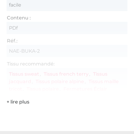
facile
Contenu :
PDf
Réf.:
NAE-BUKA-2
Tissu recommandé:
Tissus sweat
Tissus french terry
Tissus
jacquard
Tissus polaire alpine
Tissus maille
tricot
Tissus polaire
Fermetures Éclair
Plus de 1.8 millions de mètres de tissu en stock
Plus de 10000 clients satisfaits