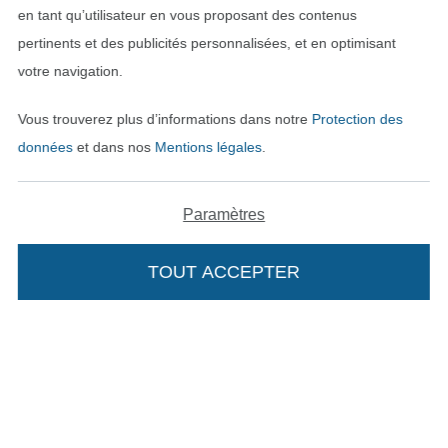
en tant qu’utilisateur en vous proposant des contenus
pertinents et des publicités personnalisées, et en optimisant
votre navigation.
Vous trouverez plus d’informations dans notre
Protection des
données
et dans nos
Mentions légales
.
Paramètres
Passer à la boutique néerla
Passer à la boutiqu
Nederlands
Français
TOUT ACCEPTER
Ajouter à mon panier
Deutsch