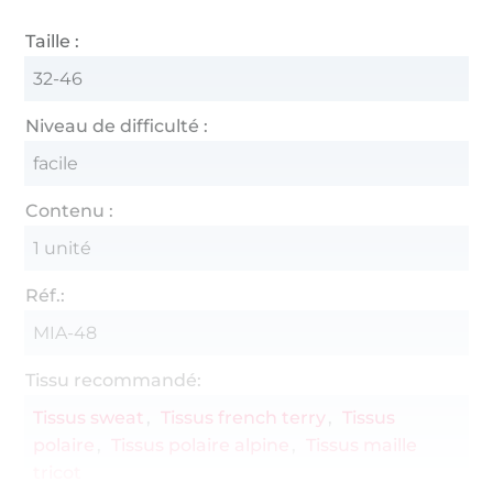
Taille :
32-46
Niveau de difficulté :
facile
Contenu :
1 unité
Réf.:
MIA-48
Tissu recommandé:
Tissus sweat
Tissus french terry
Tissus
polaire
Tissus polaire alpine
Tissus maille
tricot