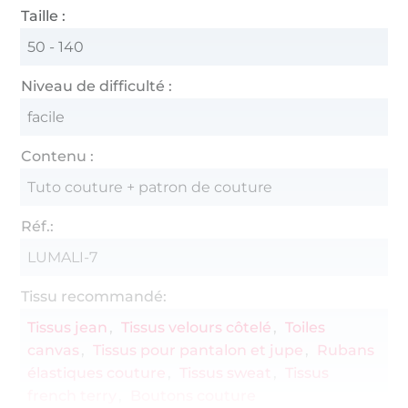
Taille :
50 - 140
Niveau de difficulté :
facile
Contenu :
Tuto couture + patron de couture
Réf.:
LUMALI-7
Tissu recommandé:
Tissus jean
Tissus velours côtelé
Toiles
canvas
Tissus pour pantalon et jupe
Rubans
élastiques couture
Tissus sweat
Tissus
french terry
Boutons couture