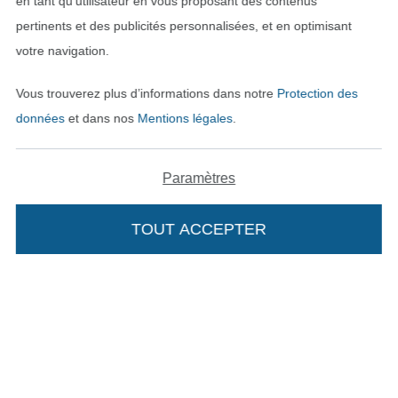
en tant qu’utilisateur en vous proposant des contenus
pertinents et des publicités personnalisées, et en optimisant
votre navigation.
Vous trouverez plus d’informations dans notre
Protection des
données
et dans nos
Mentions légales
.
Paramètres
Passer à la boutique néerla
Passer à la boutiqu
Nederlands
Français
TOUT ACCEPTER
Ajouter à mon panier
Deutsch