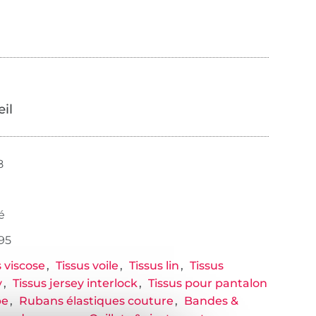
œil
8
é
95
s viscose
Tissus voile
Tissus lin
Tissus
y
Tissus jersey interlock
Tissus pour pantalon
pe
Rubans élastiques couture
Bandes &