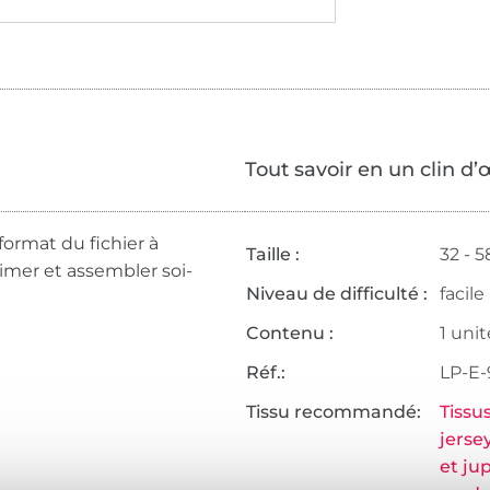
Tout savoir en un clin d’
format du fichier à
Taille :
32 - 5
rimer et assembler soi-
Niveau de difficulté :
facile
Contenu :
1 unit
Réf.:
LP-E-
Tissu recommandé:
Tissu
jerse
et ju