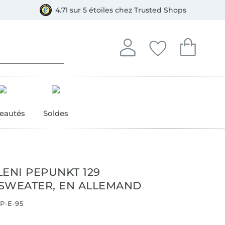
e
ment, Bancontact
4.71 sur 5 étoiles chez Trusted Shops
Se connecter à votre compt
Vous avez enregistré
Vous avez enr
Se connecter
Mes favoris
Mon pan
eautés
Soldes
LENI PEPUNKT 129
SWEATER, EN ALLEMAND
P-E-95