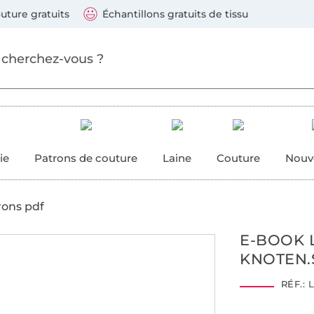
ller au contenu principal
Continuer la recherch
 suivants : Visa, Mastercard, Carte bleue, PayPal, Vire
uture gratuits
Échantillons gratuits de tissu
ure
 couture
ie
Patrons de couture
Laine
Couture
Nouv
rons pdf
E-BOOK 
KNOTEN.
RÉF.:
L