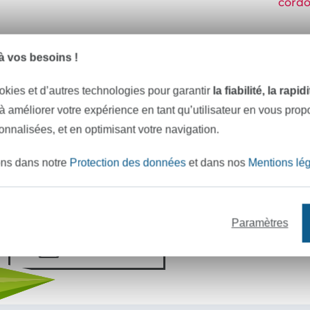
cordo
 vos besoins !
e mètres de tissu en stock
Plus de 10000 clients satisfai
okies et d’autres technologies pour garantir
la fiabilité, la rapi
 à améliorer votre expérience en tant qu’utilisateur en vous pro
VOULEZ-VOUS ÊTRE INFORMÉ DES 
sonnalisées, et en optimisant votre navigation.
Soyez toujours informé(e) & recevez un
code promo 
ons dans notre
Protection des données
et dans nos
Mentions lé
Votre adresse e-mail
Paramètres
S'abonner !