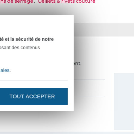
ns de serrage
Oeillets & rivets couture
ts
36 ans d'expérience
dité et la sécurité de notre
posant des contenus
NOUVEAUTÉS ?
de 10%
en guise de remerciement.
gales
.
TOUT ACCEPTER