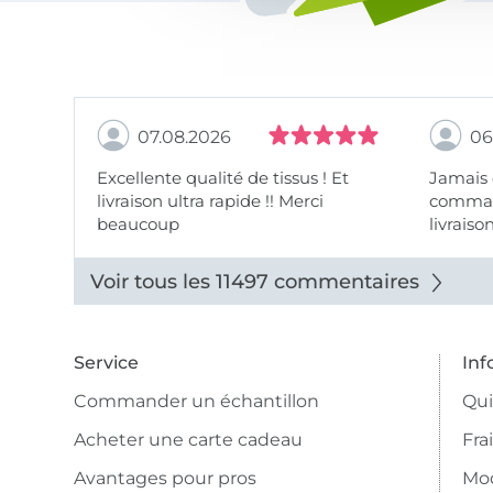
07.08.2026
06
Excellente qualité de tissus ! Et
Jamais
livraison ultra rapide !! Merci
comman
beaucoup
livraiso
beaux.
Voir tous les 11497 commentaires
Service
Inf
Commander un échantillon
Qu
Acheter une carte cadeau
Fra
Avantages pour pros
Mo