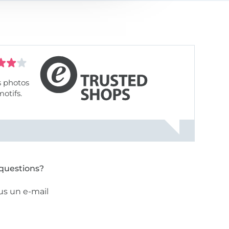
s photos
motifs.
questions?
us un e-mail