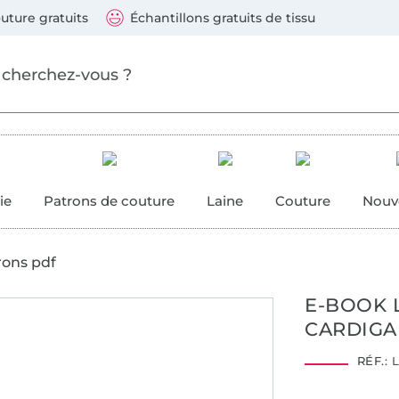
ller au contenu principal
Continuer la recherch
 suivants : Visa, Mastercard, Carte bleue, PayPal, Vire
uture gratuits
Échantillons gratuits de tissu
ure
 couture
ie
Patrons de couture
Laine
Couture
Nouv
rons pdf
E-BOOK 
CARDIGA
RÉF.:
L