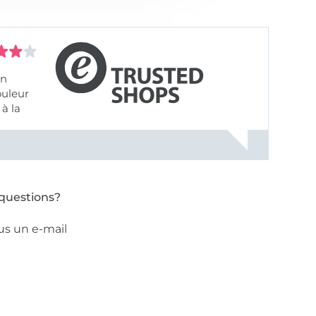
on
ouleur
à la
ose pâle
questions?
us un e-mail