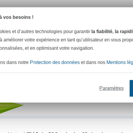
e mètres de tissu en stock
Plus de 10000 clients satisfai
 vos besoins !
okies et d’autres technologies pour garantir
la fiabilité, la rapi
VOULEZ-VOUS ÊTRE INFORMÉ DES 
 à améliorer votre expérience en tant qu’utilisateur en vous pro
Soyez toujours informé(e) & recevez un
code promo 
sonnalisées, et en optimisant votre navigation.
ons dans notre
Protection des données
et dans nos
Mentions lé
Votre adresse e-mail
Paramètres
S'abonner !