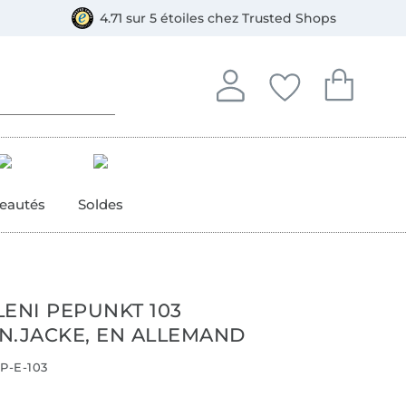
e
ment, Bancontact
4.71 sur 5 étoiles chez Trusted Shops
Se connecter à votre compt
Vous avez enregistré
Vous avez enr
Se connecter
Mes favoris
Mon pan
eautés
Soldes
LENI PEPUNKT 103
N.JACKE, EN ALLEMAND
P-E-103