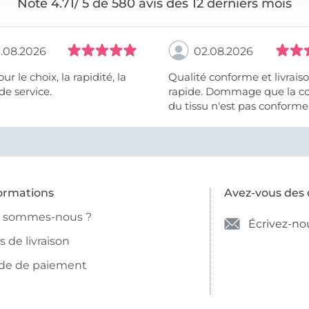
Note 4.71/ 5 de 580 avis des 12 derniers mois
.08.2026
02.08.2026
 la rapidité, la
Qualité conforme et livrais
de service.
rapide. Dommage que la c
du tissu n'est pas conforme 
photo et à la description (r
et non crème).
ormations
Avez-vous des 
i sommes-nous ?
Écrivez-no
is de livraison
de de paiement