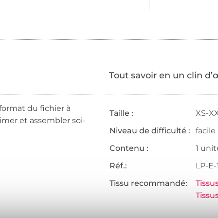
Tout savoir en un clin d’
format du fichier à
Taille :
XS-X
rimer et assembler soi-
Niveau de difficulté :
facile
Contenu :
1 unit
Réf.:
LP-E-
Tissu recommandé:
Tissu
Tissu