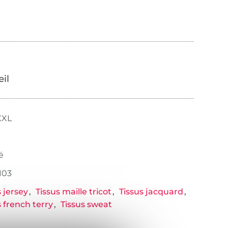
œil
XXL
é
103
s jersey
Tissus maille tricot
Tissus jacquard
s french terry
Tissus sweat