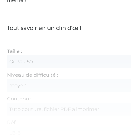
même !
Tout savoir en un clin d’œil
Taille :
Gr. 32 - 50
Niveau de difficulté :
moyen
Contenu :
Tuto couture, fichier PDF à imprimer
Réf.:
LB-6