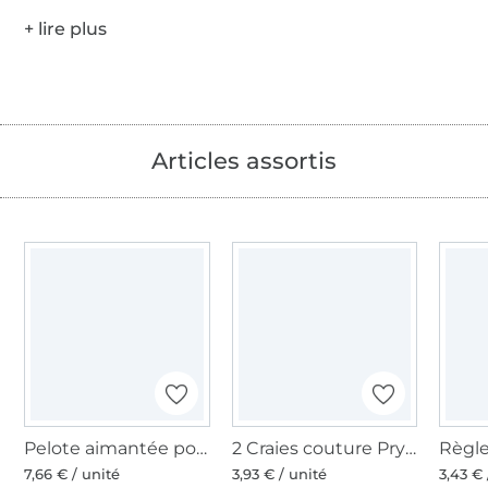
Articles assortis
Pelote aimantée pour épingles
2 Craies couture Prym, 50x50mm, blanc
7,66 € / unité
3,93 € / unité
3,43 € 