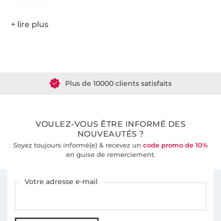
popeline
Plus de 1.8 millions de mètres de tissu en stock
Plus de 10000 clients satisfaits
36 ans d'expérience
VOULEZ-VOUS ÊTRE INFORMÉ DES
NOUVEAUTÉS ?
Soyez toujours informé(e) & recevez un
code promo de 10%
en guise de remerciement.
Vous êtes abonné à la newsletter de Tissus Hemmers.
Votre adresse e-mail