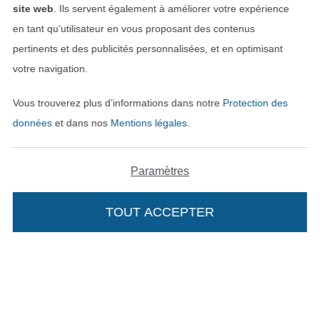
site web
. Ils servent également à améliorer votre expérience
en tant qu’utilisateur en vous proposant des contenus
pertinents et des publicités personnalisées, et en optimisant
votre navigation.
Vous trouverez plus d’informations dans notre
Protection des
données
et dans nos
Mentions légales
.
Paramètres
Passer à la boutique néerla
Passer à la boutiqu
Nederlands
Français
TOUT ACCEPTER
Ajouter à mon panier
Deutsch