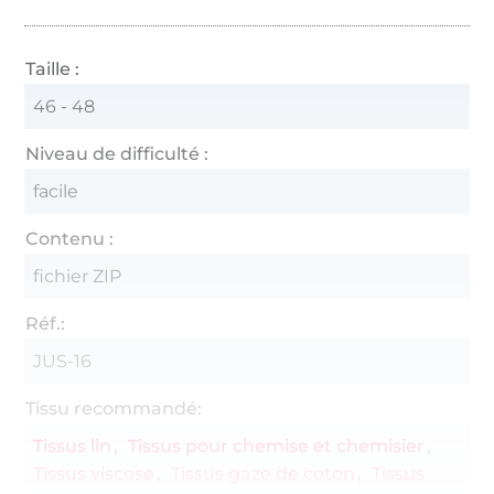
Taille :
46 - 48
Niveau de difficulté :
facile
Contenu :
fichier ZIP
Réf.:
JUS-16
Tissu recommandé:
Tissus lin
Tissus pour chemise et chemisier
Tissus viscose
Tissus gaze de coton
Tissus