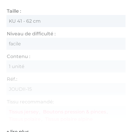
Taille :
KU 41 - 62 cm
Niveau de difficulté :
facile
Contenu :
1 unité
Réf.:
JOUDII-15
Tissu recommandé:
Tissus jersey
Boutons pression & pinces
Tissus polaire
Tissus polaire alpine