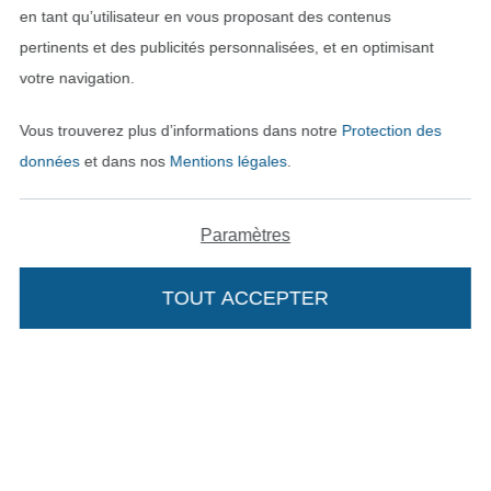
en tant qu’utilisateur en vous proposant des contenus
pertinents et des publicités personnalisées, et en optimisant
votre navigation.
Vous trouverez plus d’informations dans notre
Protection des
données
et dans nos
Mentions légales
.
Passer à la boutique néerla
Passer à la boutiqu
Nederlands
Français
Paramètres
Deutsch
TOUT ACCEPTER
Ajouter à mon panier