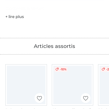
Coordonnées du fabricant
Articles assortis
-10%
-