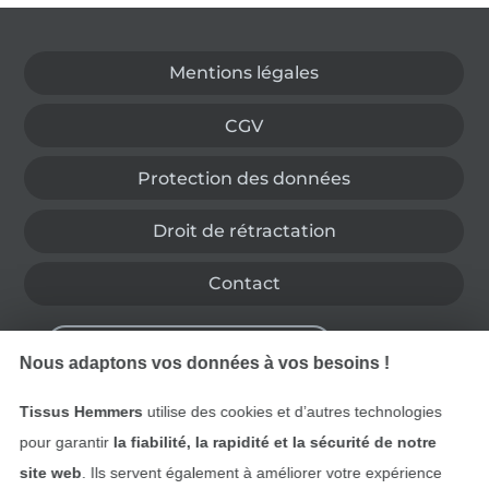
Passer à la boutique allemande
Mentions légales
CGV
Protection des données
Droit de rétractation
Contact
Rétractation de commande
Nous adaptons vos données à vos besoins !
Tissus Hemmers
utilise des cookies et d’autres technologies
Trouvez plus d’idées
pour garantir
la fiabilité, la rapidité et la sécurité de notre
site web
. Ils servent également à améliorer votre expérience