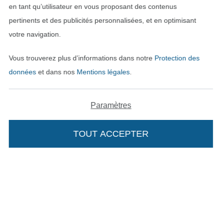
en tant qu’utilisateur en vous proposant des contenus
pertinents et des publicités personnalisées, et en optimisant
votre navigation.
Vous trouverez plus d’informations dans notre
Protection des
données
et dans nos
Mentions légales
.
Paramètres
Passer à la boutique néerla
Passer à la boutiqu
Nederlands
Français
TOUT ACCEPTER
Deutsch