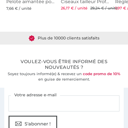
Pelote aimantée pour épingles
Ciseaux tailleur Professional 8'' 21 cm
26,17 € / unité
29,24 € / unité
1,97 € 
7,66 € / unité
Plus de 1.8 millions de mètres de tissu en stock
Plus de 10000 clients satisfaits
36 ans d'expérience
VOULEZ-VOUS ÊTRE INFORMÉ DES
NOUVEAUTÉS ?
Soyez toujours informé(e) & recevez un
code promo de 10%
en guise de remerciement.
Vous êtes abonné à la newsletter de Tissus Hemmers.
Votre adresse e-mail
S'abonner !