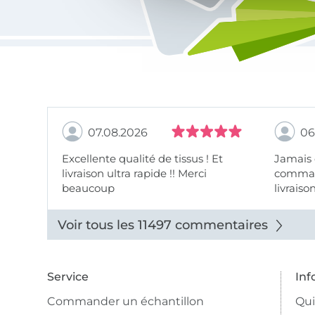
07.08.2026
06
Excellente qualité de tissus ! Et
Jamais
livraison ultra rapide !! Merci
comman
beaucoup
livraiso
beaux.
Voir tous les 11497 commentaires
Service
Inf
Commander un échantillon
Qu