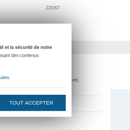
22067
ts
36 ans d'expérience
dité et la sécurité de notre
posant des contenus
NOUVEAUTÉS ?
gales
.
de 10%
en guise de remerciement.
TOUT ACCEPTER