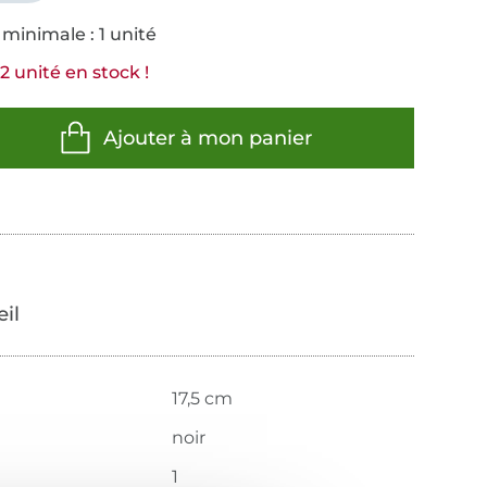
minimale : 1 unité
2 unité en stock !
Ajouter à mon panier
œil
17,5 cm
noir
1