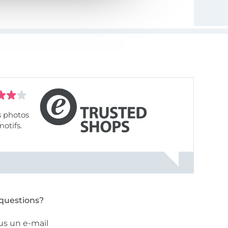
s photos
motifs.
questions?
us un e-mail