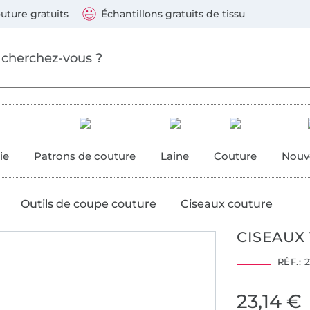
ller au contenu principal
Continuer la recherch
 suivants : Visa, Mastercard, Carte bleue, PayPal, Vire
uture gratuits
Échantillons gratuits de tissu
ure
 couture
ie
Patrons de couture
Laine
Couture
Nouv
Outils de coupe couture
Ciseaux couture
CISEAUX 
RÉF.:
2
23,14 €