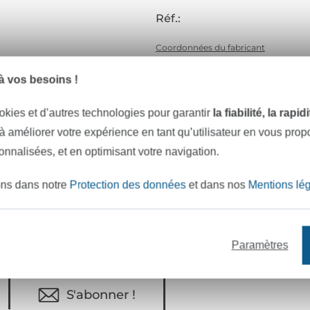
Réf.:
Coordonnées du fabricant
 vos besoins !
e mètres de tissu en stock
Plus de 10000 clients satisfai
okies et d’autres technologies pour garantir
la fiabilité, la rapi
 à améliorer votre expérience en tant qu’utilisateur en vous pro
sonnalisées, et en optimisant votre navigation.
VOULEZ-VOUS ÊTRE INFORMÉ DES 
ons dans notre
Protection des données
et dans nos
Mentions lé
Soyez toujours informé(e) & recevez un
code promo 
Votre adresse e-mail
Paramètres
S'abonner !