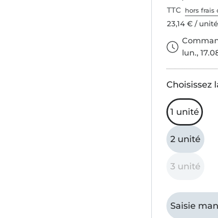
TTC
hors frais 
23,14 € / unit
Commande
lun., 17.0
Choisissez l
1 unité
2 unité
3 unité
Saisie man