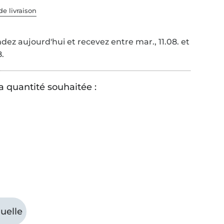
de livraison
é
z aujourd'hui et recevez entre mar., 11.08. et
8.
a quantité souhaitée :
uelle