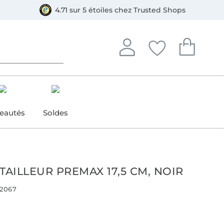
e
ment, Bancontact
4.71 sur 5 étoiles chez Trusted Shops
Se connecter à votre compt
Vous avez enregistré
Vous avez enr
Se connecter
Mes favoris
Mon pan
eautés
Soldes
TAILLEUR PREMAX 17,5 CM, NOIR
2067