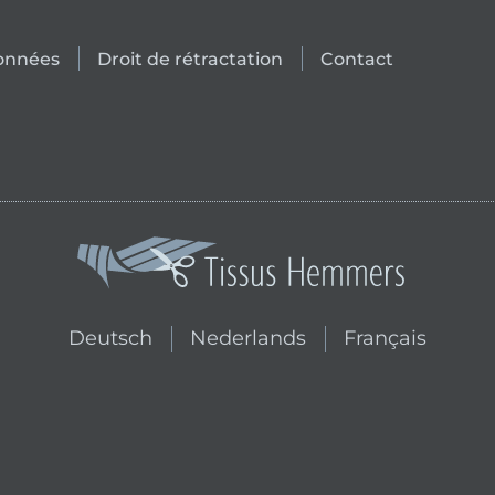
données
Droit de rétractation
Contact
Passer à la boutique néerlandai
Passer à la bouti
Deutsch
Nederlands
Français