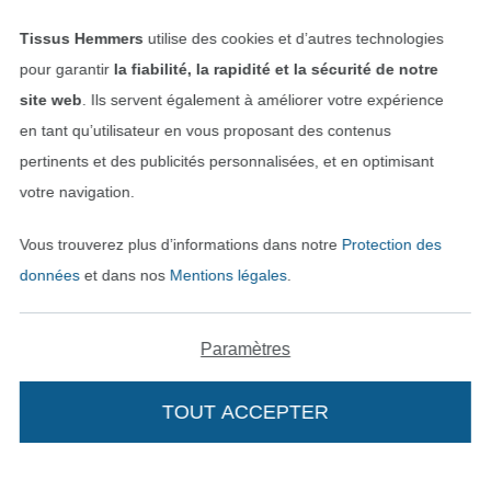
Mentions légales
Tissus Hemmers
utilise des cookies et d’autres technologies
pour garantir
la fiabilité, la rapidité et la sécurité de notre
CGV
site web
. Ils servent également à améliorer votre expérience
Protection des données
en tant qu’utilisateur en vous proposant des contenus
pertinents et des publicités personnalisées, et en optimisant
Droit de rétractation
votre navigation.
Contact
Vous trouverez plus d’informations dans notre
Protection des
données
et dans nos
Mentions légales
.
Rétractation de commande
Paramètres
Trouvez plus d’idées
TOUT ACCEPTER