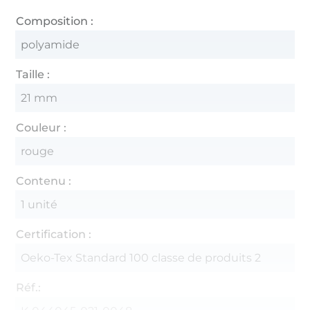
Composition :
polyamide
Taille :
21 mm
Couleur :
rouge
Contenu :
1 unité
Certification :
Oeko-Tex Standard 100 classe de produits 2
Réf.: