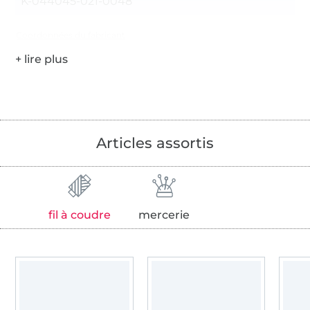
K-044045-021-0048
Coordonnées du fabricant
Articles assortis
fil à coudre
mercerie