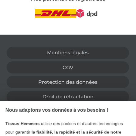
Passer à la boutique allemande
Mentions légales
CGV
Protection des données
Droit de rétractation
Nous adaptons vos données à vos besoins !
Contact
Tissus Hemmers
utilise des cookies et d’autres technologies
Rétractation de commande
pour garantir
la fiabilité, la rapidité et la sécurité de notre