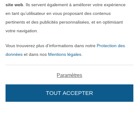
site web
. Ils servent également à améliorer votre expérience
en tant qu’utilisateur en vous proposant des contenus
Trouvez plus d’idées
pertinents et des publicités personnalisées, et en optimisant
votre navigation.
Vous trouverez plus d’informations dans notre
Protection des
données
et dans nos
Mentions légales
.
Paramètres
TOUT ACCEPTER
Passer à la boutique néerla
Passer à la boutiqu
Nederlands
Français
Deutsch