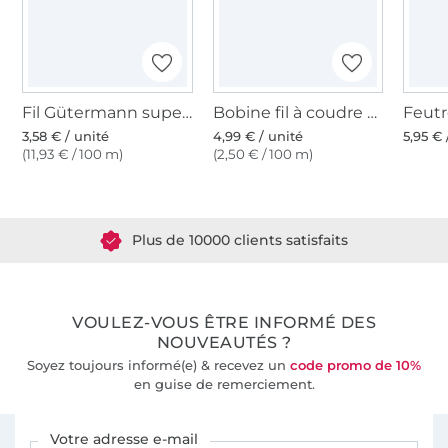
Fil Gütermann super résistant 30m polyester, (800) blanc
Bobine fil à coudre Gütermann 200m polyester, (800) blanc
3,58 € / unité
4,99 € / unité
5,95 € 
(11,93 € / 100 m)
(2,50 € / 100 m)
Plus de 1.8 millions de mètres de tissu en stock
Plus de 10000 clients satisfaits
36 ans d'expérience
VOULEZ-VOUS ÊTRE INFORMÉ DES
NOUVEAUTÉS ?
Soyez toujours informé(e) & recevez un
code promo de 10%
en guise de remerciement.
Vous êtes abonné à la newsletter de Tissus Hemmers.
Votre adresse e-mail