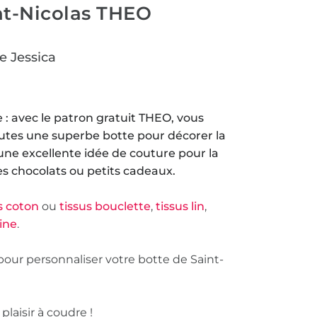
nt-Nicolas THEO
e Jessica
 : avec le patron gratuit THEO, vous
tes une superbe botte pour décorer la
une excellente idée de couture pour la
es chocolats ou petits cadeaux.
s coton
ou
tissus bouclette
,
tissus lin
,
aine
.
our personnaliser votre botte de Saint-
aisir à coudre !