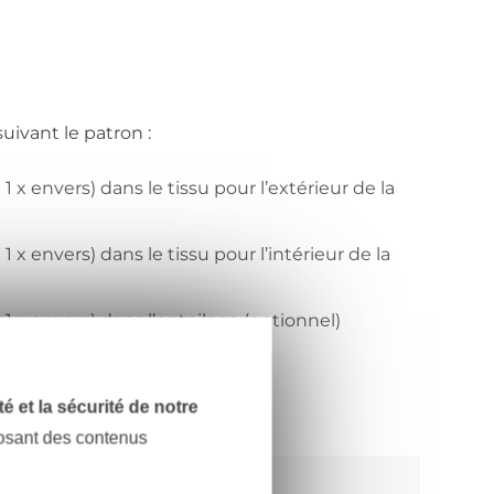
uivant le patron :
 1 x envers) dans le tissu pour l’extérieur de la
 1 x envers) dans le tissu pour l’intérieur de la
+ 1 x envers) dans l’entoilage (optionnel)
r
dité et la sécurité de notre
 comprises dans le patron.
posant des contenus