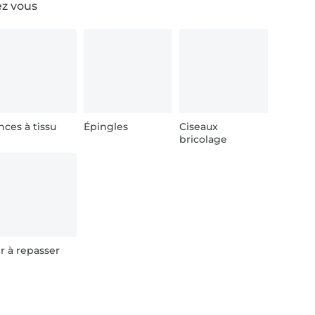
ez vous
nces à tissu
Épingles
Ciseaux
bricolage
r à repasser