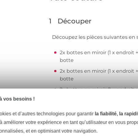
1
Découper
Découpez les pièces suivantes en s
2x bottes en miroir (1 x endroit +
botte
2x bottes en miroir (1 x endroit +
botte
2x bottes en miroir (1 x endroit 
 vos besoins !
20 cm de ruban pour l’accroche
okies et d’autres technologies pour garantir
la fiabilité, la rapi
Les marges de couture ne sont pas
 à améliorer votre expérience en tant qu’utilisateur en vous pro
sonnalisées, et en optimisant votre navigation.