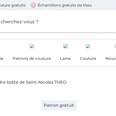
ller au contenu principal
Continuer la recherch
 suivants : Visa, Mastercard, Carte bleue, PayPal, Vire
uture gratuits
Échantillons gratuits de tissu
ure
 couture
ie
Patrons de couture
Laine
Couture
Nouv
re botte de Saint-Nicolas THEO
Patron gratuit